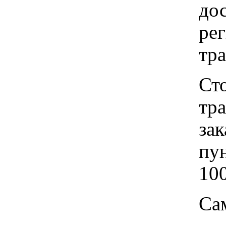
до
рег
тр
Ст
тр
зак
пу
100
Са