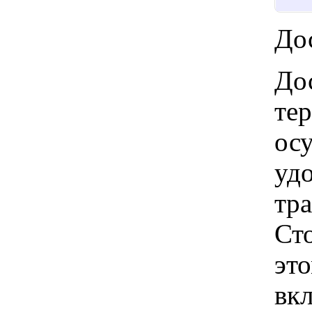
Дос
Дос
те
ос
удо
тр
Ст
это
вкл