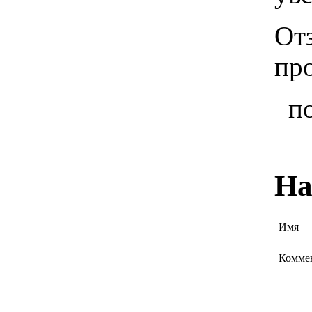
От
пр
п
На
Имя
Комме