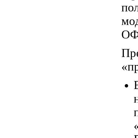
по
мо
ОФ
Пр
«п