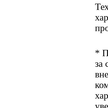
Те
ха
пр
* 
за 
вн
ко
хар
ув