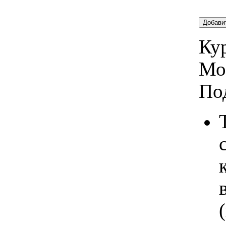
Добави
Кур
Мо
По