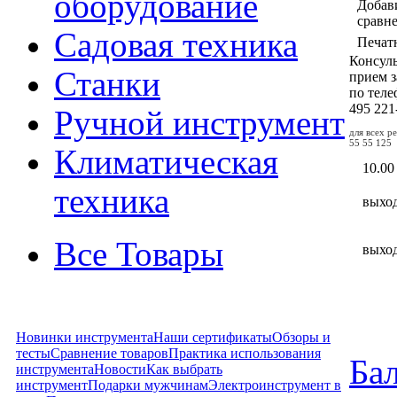
оборудование
Добав
сравн
Садовая техника
Печат
Консул
Станки
прием з
по тел
495
221
Ручной инструмент
для всех р
55 55 125
Климатическая
10.00
техника
выхо
Все Товары
выхо
Новинки инструмента
Наши сертификаты
Обзоры и
тесты
Сравнение товаров
Практика использования
Бал
инструмента
Новости
Как выбрать
инструмент
Подарки мужчинам
Электроинструмент в