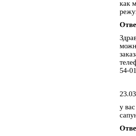
как 
режу
Отве
Здра
можн
зака
телеф
54-0
23.03
у ва
сапун
Отве