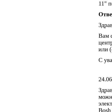
11" 
Отве
Здра
Вам 
цент
или (
С ув
24.06
Здра
можн
элек
Bosh 