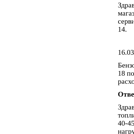
Здра
магаз
серв
14.
16.03
Бенз
18 п
расхо
Отве
Здра
топл
40-45
нагр