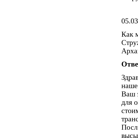
05.03
Как 
Стру
Арха
Отве
Здрав
наше
Ваш 
для о
стои
тран
Посл
высы