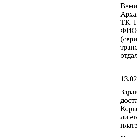
Вами
Арха
ТК. 
ФИО 
(сери
тран
отда
13.02
Здра
дост
Корв
ли е
плат