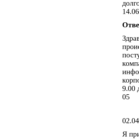
долг
14.0
Отве
Здра
проис
пост
комп
инфо
корп
9.00 
05
02.04
Я пр