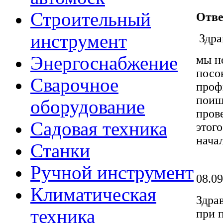
Строительный
Отве
инструмент
Здра
Энергоснабжение
мы н
посо
Сварочное
проф
поищ
оборудование
пров
Садовая техника
этого
начал
Станки
Ручной инструмент
08.09
Климатическая
Здра
техника
при 