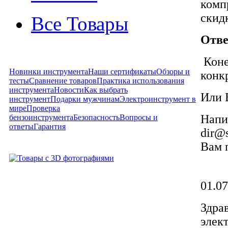
комп
скид
Все Товары
Отве
Коне
Новинки инструмента
Наши сертификаты
Обзоры и
конк
тесты
Сравнение товаров
Практика использования
инструмента
Новости
Как выбрать
Или 
инструмент
Подарки мужчинам
Электроинструмент в
мире
Проверка
Напи
бензоинструмента
Безопасность
Вопросы и
ответы
Гарантия
dir@s
Вам 
01.07
Здра
элек