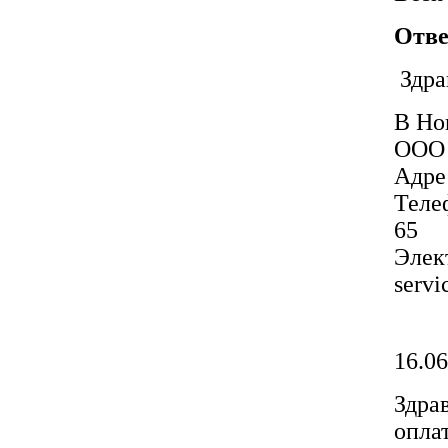
Отве
Здра
В Но
ООО 
Адре
Телеф
65
Элект
serv
16.06
Здра
опла