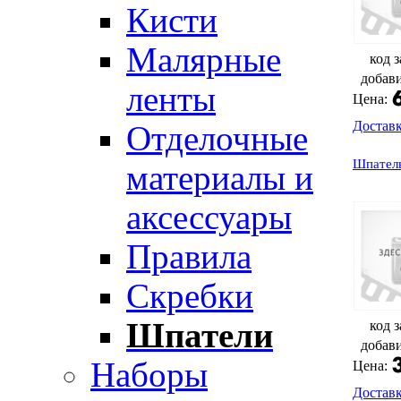
Кисти
Малярные
код з
добав
ленты
Цена:
Достав
Отделочные
Шпатель
материалы и
аксессуары
Правила
Скребки
Шпатели
код з
добав
Наборы
Цена:
Достав