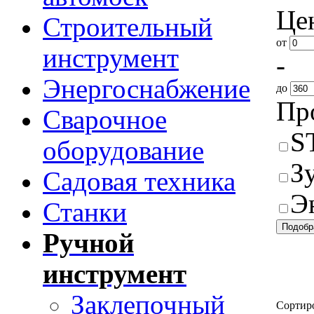
Це
Строительный
от
инструмент
-
Энергоснабжение
до
Пр
Сварочное
S
оборудование
З
Садовая техника
Э
Станки
Ручной
инструмент
Заклепочный
Сортир