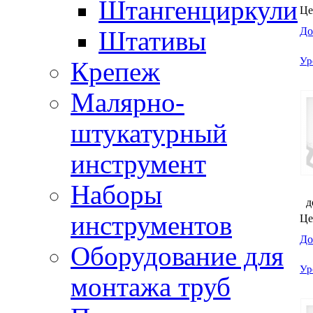
Штангенциркули
Це
До
Штативы
Ур
Крепеж
Малярно-
штукатурный
инструмент
Наборы
д
инструментов
Це
До
Оборудование для
Ур
монтажа труб