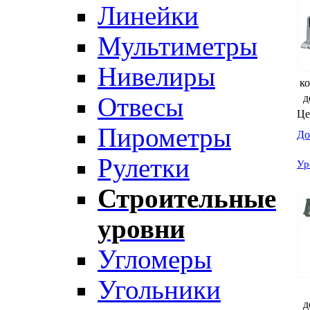
Линейки
Мультиметры
Нивелиры
ко
д
Отвесы
Це
Пирометры
До
Рулетки
Ур
Строительные
уровни
Угломеры
Угольники
д