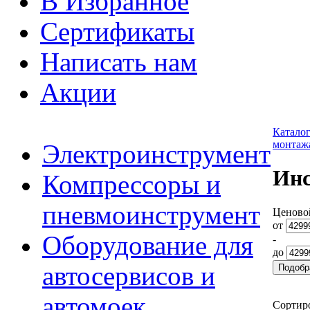
В Избранное
Сертификаты
Написать нам
Акции
Катало
монтаж
Электроинструмент
Инс
Компрессоры и
пневмоинструмент
Ценово
от
Оборудование для
-
до
автосервисов и
автомоек
Сортир