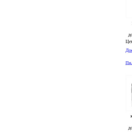
д
Це
До
Пн
д