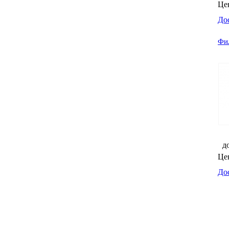
Це
До
Фил
д
Це
До