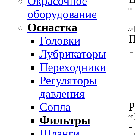
Окрасочное
от
оборудование
-
Оснастка
до
П
Головки
Лубрикаторы
Переходники
Регуляторы
давления
Р
Сопла
от
Фильтры
-
Шланги