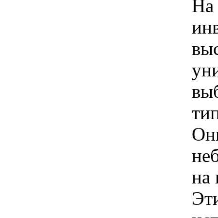
На
ин
вы
ун
вы
ти
Он
не
на
Эт