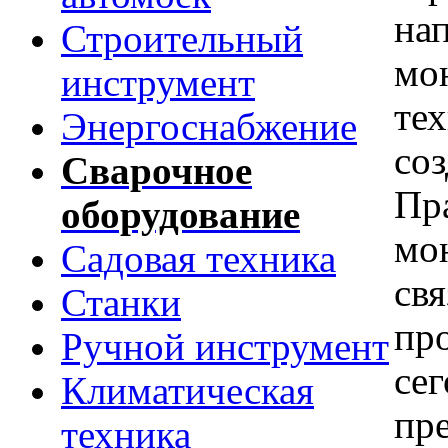
нап
Строительный
мо
инструмент
тех
Энергоснабжение
со
Сварочное
Пр
оборудование
мо
Садовая техника
св
Станки
пр
Ручной инструмент
се
Климатическая
пр
техника