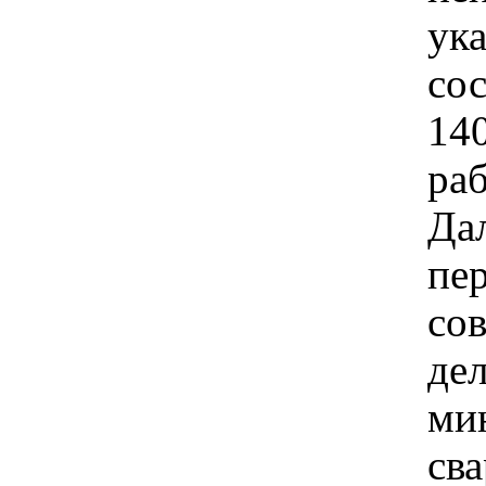
ук
сос
140
раб
Да
пер
со
дел
мин
св