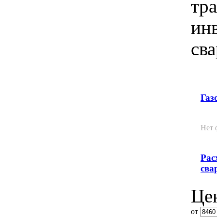
тр
ин
сва
Газ
Нет 
Рас
сва
Це
от