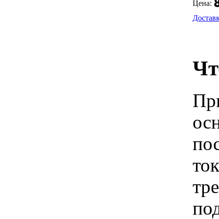
Цена:
Достав
Чт
Пр
осн
по
ток
тр
по