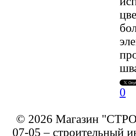
ис
цв
бо
эле
пр
шв
0
© 2026 Магазин "СТРОИ
07-05 –
строительный и