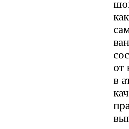
шов
как
сам
ва
со
от 
в 
кач
пр
вы