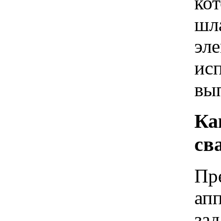
кот
шл
эл
ис
вы
Ка
св
Пр
апп
зад