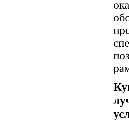
ок
обо
пр
сп
по
ра
Ку
лу
ус