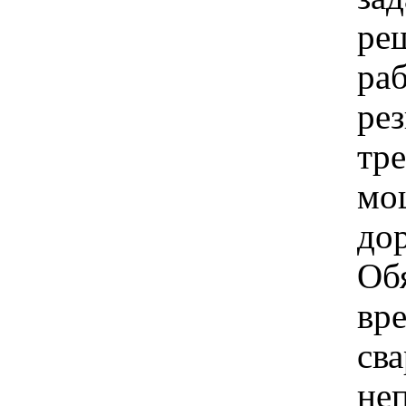
ре
ра
ре
тр
мо
до
Об
вре
сва
не