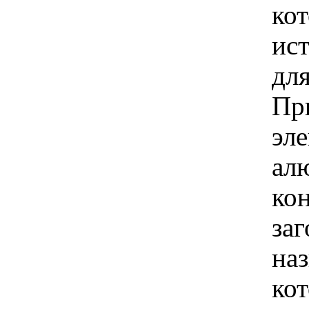
кот
ис
для
Пр
эле
ал
ко
заг
на
кот