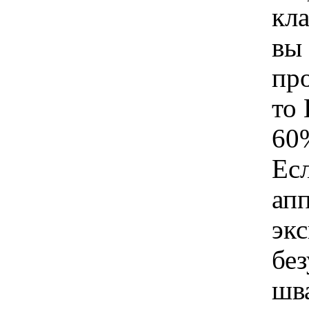
кл
вы
пр
то 
60
Ес
ап
эк
без
шв