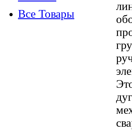
ли
Все Товары
об
пр
гру
ру
эл
Это
дуг
ме
св