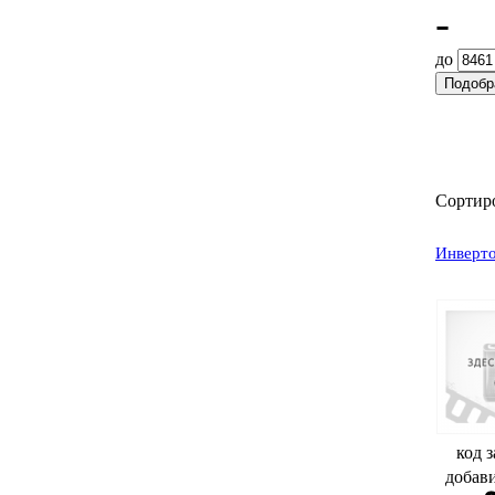
-
до
Сортир
Инверт
код з
добав