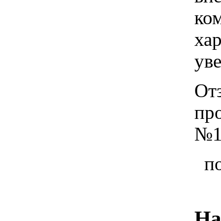
ко
хар
ув
От
пр
№1
п
На