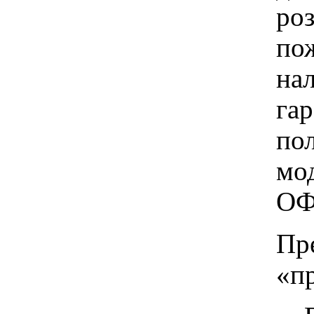
ро
пож
на
га
по
мо
ОФ
Пр
«п