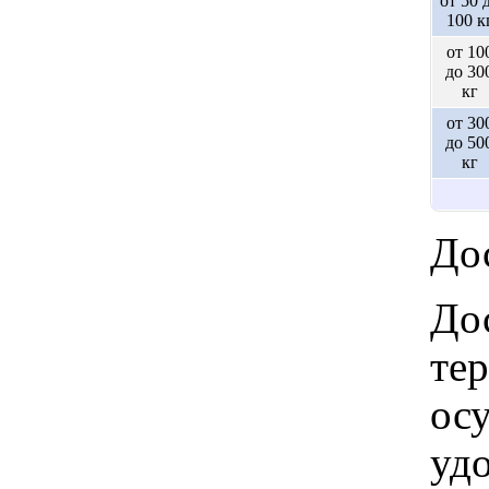
от 50 
100 к
от 10
до 30
кг
от 30
до 50
кг
Дос
Дос
те
ос
удо