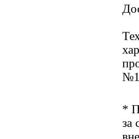
Дос
Те
хар
пр
№1
* 
за 
вн