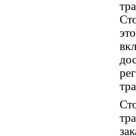
тр
Ст
это
вкл
до
рег
тр
Ст
тр
зак