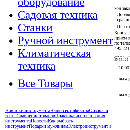
оборудование
код зак
Садовая техника
Добав
сравн
Станки
Печат
Консул
Ручной инструмент
прием з
по тел
495
221
Климатическая
для всех р
55 55 125
техника
10.00
выхо
Все Товары
выхо
Новинки инструмента
Наши сертификаты
Обзоры и
тесты
Сравнение товаров
Практика использования
инструмента
Новости
Как выбрать
инструмент
Подарки мужчинам
Электроинструмент в