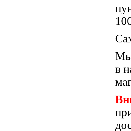
пу
100
Са
Мы 
в 
ма
Вн
при
до