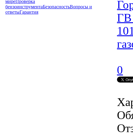
Го
мире
Проверка
бензоинструмента
Безопасность
Вопросы и
ответы
Гарантия
ГВ
10
га
0
Ха
Об
От