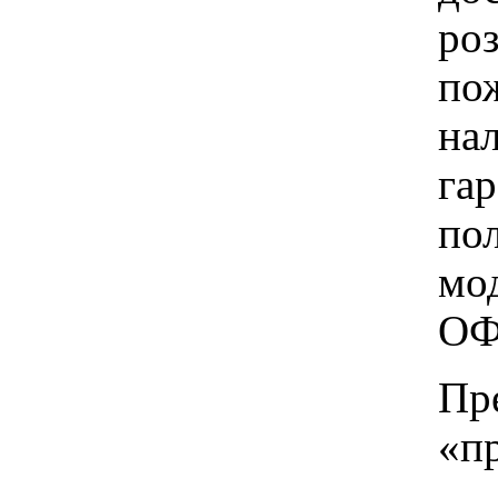
ро
пож
на
га
по
мо
ОФ
Пр
«п