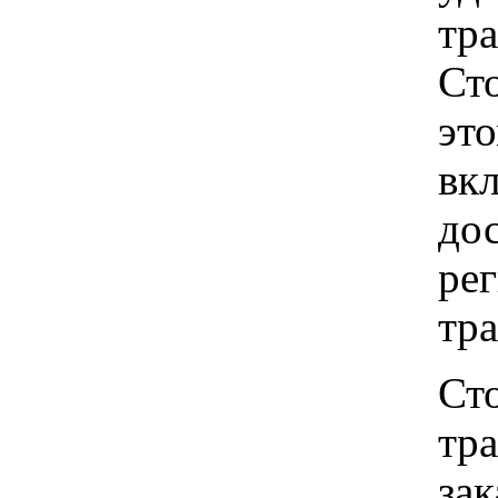
тр
Ст
это
вкл
до
рег
тр
Ст
тр
зак