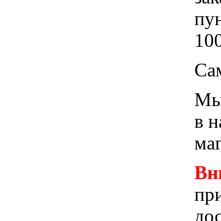
пу
100
Са
Мы 
в 
ма
Вн
при
до