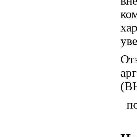
вн
ко
хар
ув
От
ар
(В
п