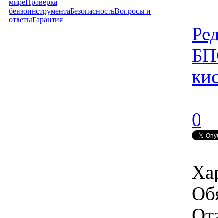
мире
Проверка
бензоинструмента
Безопасность
Вопросы и
ответы
Гарантия
Ре
БП
ки
0
Ха
Об
От