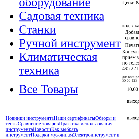
оборудование
Цена:
8
Садовая техника
код зак
Станки
Добав
сравн
Ручной инструмент
Печат
Консул
Климатическая
прием з
по тел
техника
495
221
для всех р
55 55 125
Все Товары
10.00
выхо
выхо
Новинки инструмента
Наши сертификаты
Обзоры и
тесты
Сравнение товаров
Практика использования
инструмента
Новости
Как выбрать
инструмент
Подарки мужчинам
Электроинструмент в