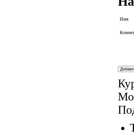
На
Имя
Комме
Добави
Кур
Мо
По