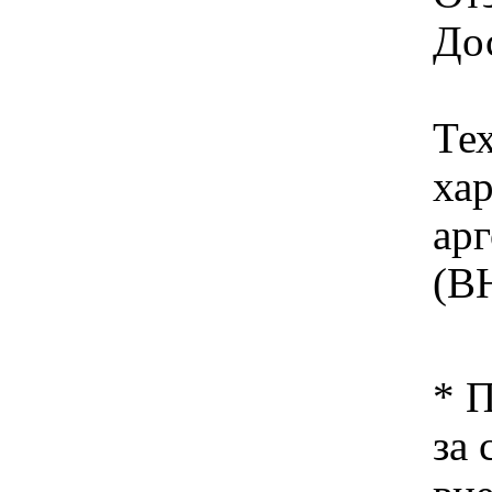
Дос
Те
хар
ар
(В
* 
за 