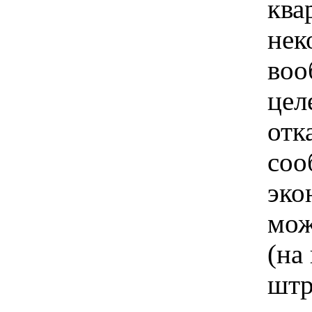
ква
нек
воо
цел
отк
соо
эко
мож
(на
штр