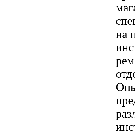
маг
спе
на 
инс
рем
отд
Опы
пре
раз
инс