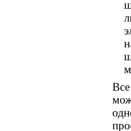
ш
л
э
н
ш
м
Все
мож
одн
про