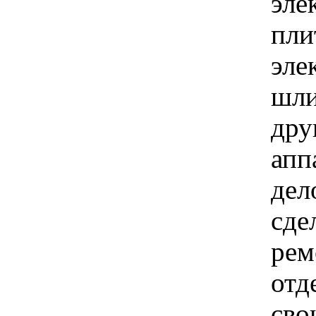
эле
пли
эле
шл
дру
апп
дел
сде
рем
отд
сво