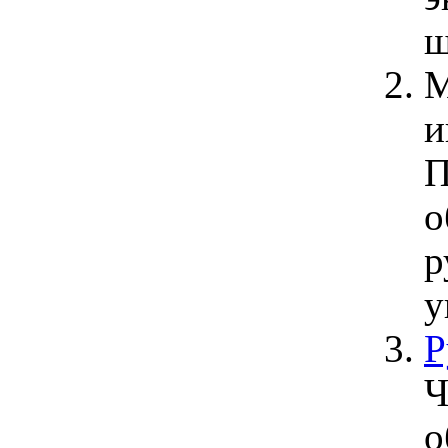
ш
М
и
П
о
р
у
Р
Ч
о