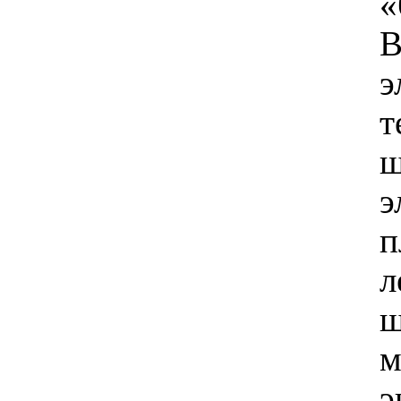
«
В
э
т
ш
э
п
л
ш
м
э