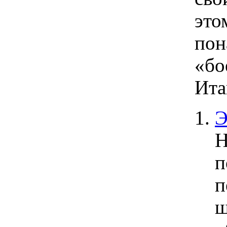
это
пон
«бо
Ита
Э
Н
п
п
ш