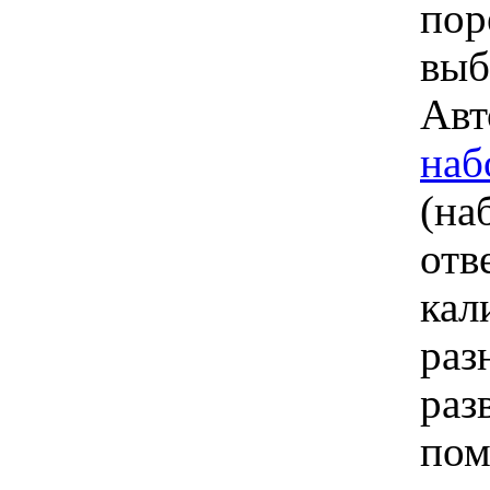
пор
выб
Авт
наб
(на
отв
кал
раз
раз
пом