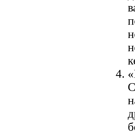
в
п
н
н
к
«
С
н
д
б