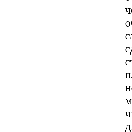
ч
о
с
с
с
п
н
м
ч
д