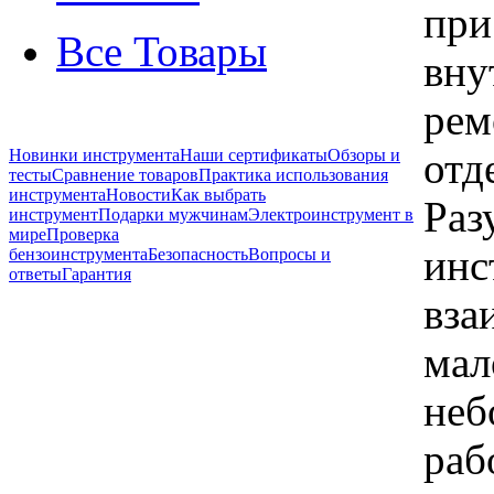
при
Все Товары
вну
рем
отд
Новинки инструмента
Наши сертификаты
Обзоры и
тесты
Сравнение товаров
Практика использования
инструмента
Новости
Как выбрать
Раз
инструмент
Подарки мужчинам
Электроинструмент в
мире
Проверка
инс
бензоинструмента
Безопасность
Вопросы и
ответы
Гарантия
вза
мал
неб
раб