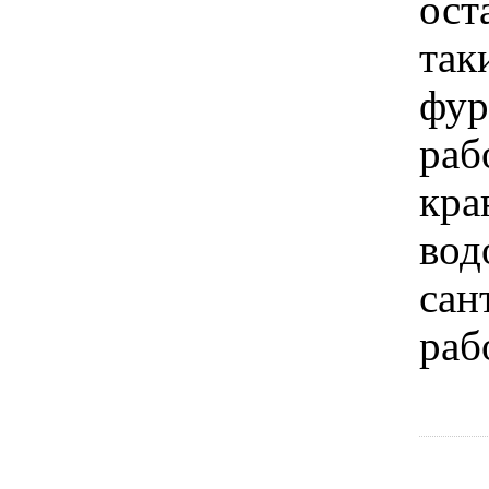
ост
так
фур
раб
кра
вод
сан
раб