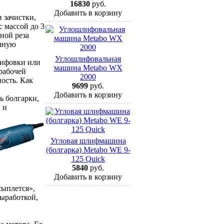
16830
руб.
Добавить в корзину
 зачистки,
с массой до 3
ной реза
учную
Углошлифовальная
лифовки или
машина Metabo WX
 рабочей
2000
ость. Как
9699
руб.
Добавить в корзину
ь болгарки,
 и
Угловая шлифмашина
(болгарка) Metabo WE 9-
125 Quick
5840
руб.
Добавить в корзину
сыплется»,
выработкой,