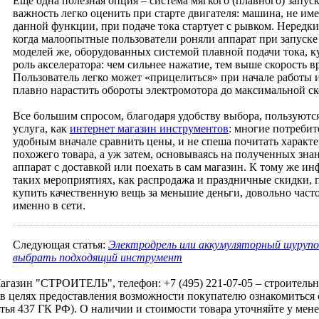
Еще одна полезная опция – система мягкого (плавного) запуск
важность легко оценить при старте двигателя: машина, не и
данной функции, при подаче тока стартует с рывком. Нередки
когда малоопытные пользователи роняли аппарат при запуске
моделей же, оборудованных системой плавной подачи тока, к
роль акселератора: чем сильнее нажатие, тем выше скорость в
Пользователь легко может «прицелиться» при начале работы и
плавно нарастить обороты электромотора до максимальной ск
Все большим спросом, благодаря удобству выбора, пользуются
услуга, как
интернет магазин инструментов
: многие потреби
удобным вначале сравнить цены, и не спеша почитать характ
похожего товара, а уж затем, основываясь на полученных знан
аппарат с доставкой или поехать в сам магазин. К тому же и
таких мероприятиях, как распродажа и праздничные скидки,
купить качественную вещь за меньшие деньги, довольно часто
именно в сети.
Следующая статья:
Электродрель или аккумуляторный шурупо
выбрать подходящий инструмент
агазин "СТРОИТЕЛЬ", телефон: +7 (495) 221-07-05 –
строитель
в целях предоставления возможности покупателю ознакомиться с
тья 437 ГК РФ). О наличии и стоимости товара уточняйте у менед