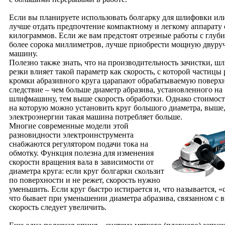
Если вы планируете использовать болгарку для шлифовки или
лучше отдать предпочтение компактному и легкому аппарату 
килограммов. Если же вам предстоят отрезные работы с глуби
более сорока миллиметров, лучше приобрести мощную двур
машину.
Полезно также знать, что на производительность зачистки, ш
резки влияет такой параметр как скорость, с которой частицы
кромки абразивного круга царапают обрабатываемую поверхн
следствие – чем больше диаметр абразива, установленного на
шлифмашину, тем выше скорость обработки. Однако стоимост
на которую можно установить круг большого диаметра, выше,
электроэнергии такая машина потребляет больше.
Многие современные модели этой
разновидности электроинструмента
снабжаются регулятором подачи тока на
обмотку. Функция полезна для изменения
скорости вращения вала в зависимости от
диаметра круга: если круг болгарки скользит
по поверхности и не режет, скорость нужно
уменьшить. Если круг быстро истирается и, что называется, «
что бывает при уменьшении диаметра абразива, связанном с 
скорость следует увеличить.