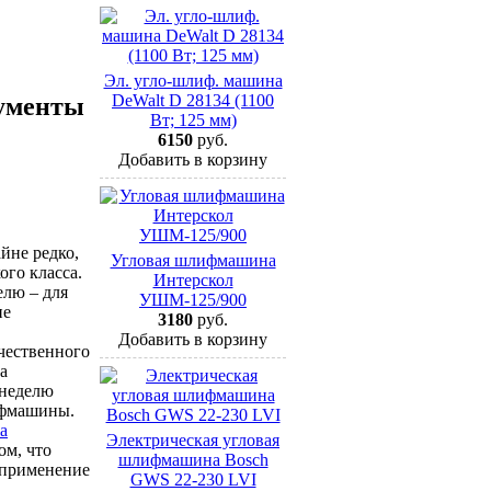
Эл. угло-шлиф. машина
DeWalt D 28134 (1100
рументы
Вт; 125 мм)
6150
руб.
Добавить в корзину
йне редко,
Угловая шлифмашина
го класса.
Интерскол
елю – для
УШМ-125/900
не
3180
руб.
Добавить в корзину
чественного
а
 неделю
ифмашины.
а
Электрическая угловая
ом, что
шлифмашина Bosch
 применение
GWS 22-230 LVI