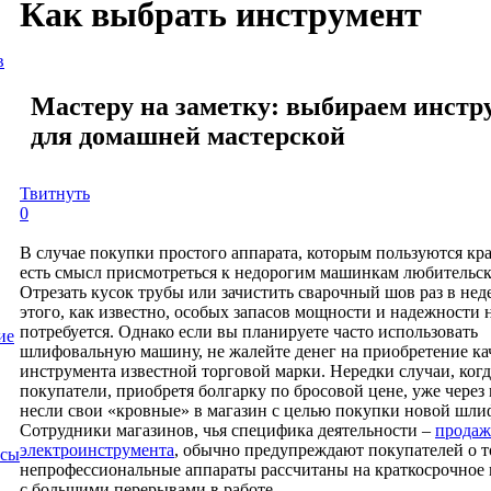
Как выбрать инструмент
в
Мастеру на заметку: выбираем инст
для домашней мастерской
Твитнуть
0
В случае покупки простого аппарата, которым пользуются кра
есть смысл присмотреться к недорогим машинкам любительско
Отрезать кусок трубы или зачистить сварочный шов раз в нед
этого, как известно, особых запасов мощности и надежности 
потребуется. Однако если вы планируете часто использовать
ие
шлифовальную машину, не жалейте денег на приобретение ка
инструмента известной торговой марки. Нередки случаи, когд
покупатели, приобретя болгарку по бросовой цене, уже через
несли свои «кровные» в магазин с целью покупки новой шл
Сотрудники магазинов, чья специфика деятельности –
продаж
электроинструмента
, обычно предупреждают покупателей о т
осы
непрофессиональные аппараты рассчитаны на краткосрочное
с большими перерывами в работе.