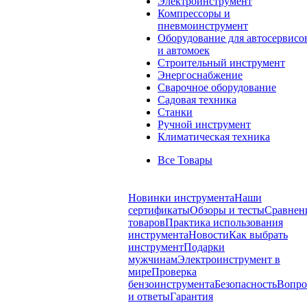
Электроинструмент
Компрессоры и
пневмоинструмент
Оборудование для автосервисо
и автомоек
Строительный инструмент
Энергоснабжение
Сварочное оборудование
Садовая техника
Станки
Ручной инструмент
Климатическая техника
Все Товары
Новинки инструмента
Наши
сертификаты
Обзоры и тесты
Сравнен
товаров
Практика использования
инструмента
Новости
Как выбрать
инструмент
Подарки
мужчинам
Электроинструмент в
мире
Проверка
бензоинструмента
Безопасность
Вопр
и ответы
Гарантия