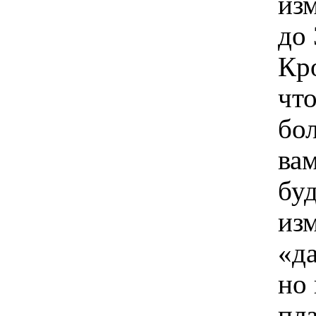
из
до 
Кро
чт
бо
ва
буд
из
«д
но
пла