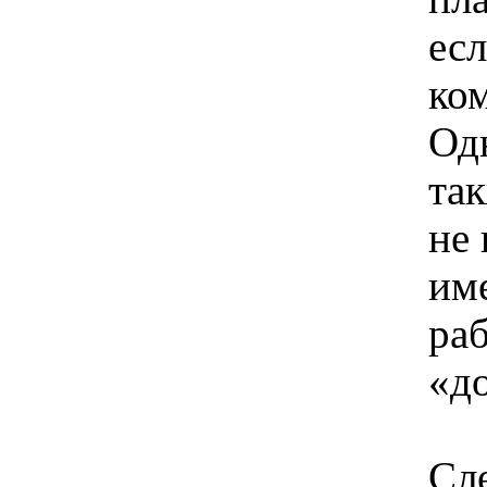
есл
ко
Од
та
не 
им
раб
«д
Сл