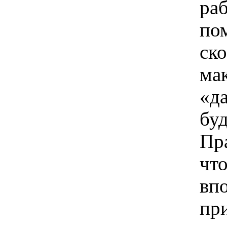
ра
по
ско
ма
«д
буд
Пра
что
вп
пр