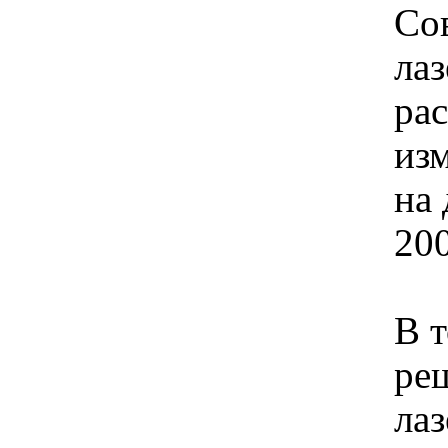
Со
ла
ра
из
на
200
В т
ре
ла