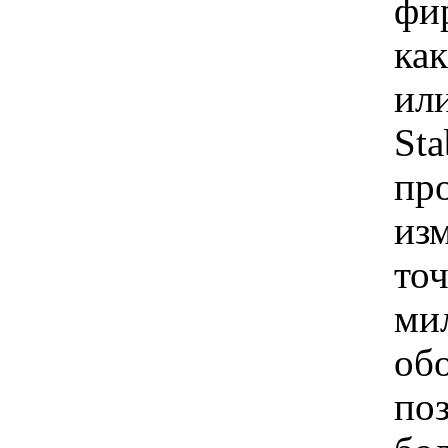
фи
ка
ил
Sta
пр
из
точ
ми
об
поз