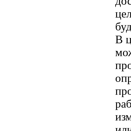
до
цел
бу
В 
мо
пр
оп
пр
ра
из
ил