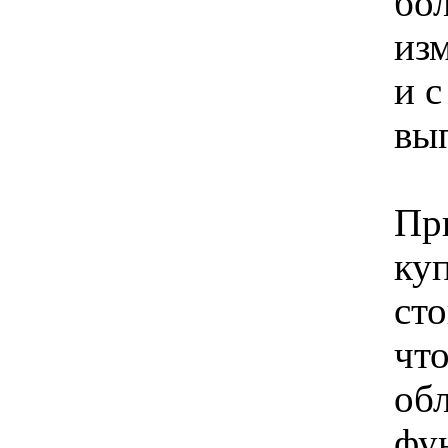
бо
из
и с
вы
Пр
ку
сто
чт
об
фу