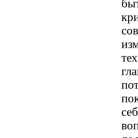
быт
кр
со
из
те
гл
по
по
себ
воп