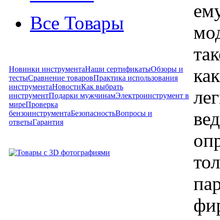
ем
Все Товары
мо
та
Новинки инструмента
Наши сертификаты
Обзоры и
как
тесты
Сравнение товаров
Практика использования
инструмента
Новости
Как выбрать
лег
инструмент
Подарки мужчинам
Электроинструмент в
мире
Проверка
ве
бензоинструмента
Безопасность
Вопросы и
ответы
Гарантия
оп
то
пар
фи