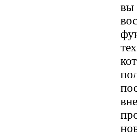
вы 
во
фун
те
ко
по
по
вн
пр
но