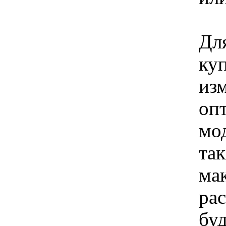
Для
ку
из
оп
мо
так
ма
ра
буд