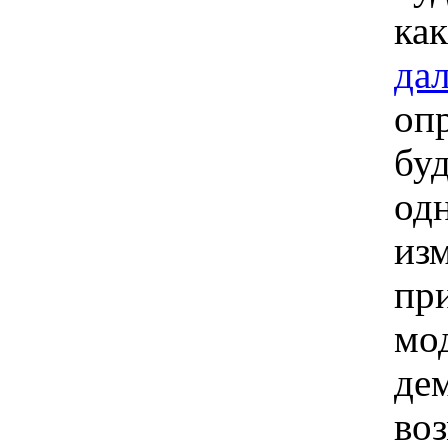
как
да
оп
бу
од
изм
при
мо
де
во