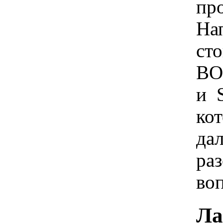
пр
На
ст
BO
и S
ко
да
раз
воп
Ла