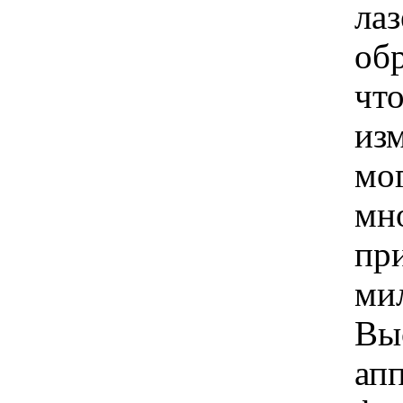
ла
об
что
из
мо
мн
пр
ми
Вы
ап