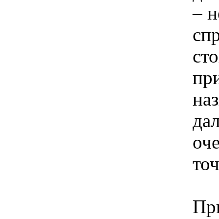
– н
сп
сто
пр
на
да
оч
то
Пр