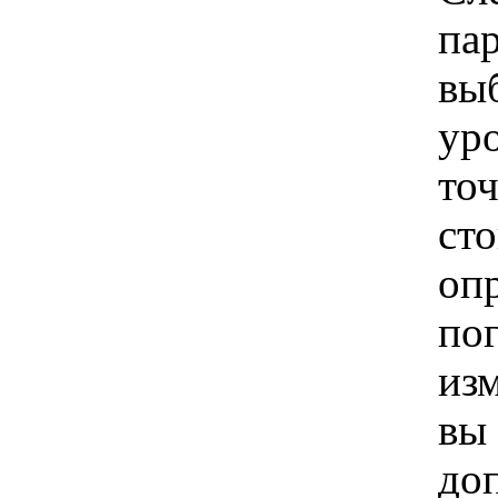
па
вы
уро
то
сто
опр
по
из
вы 
до