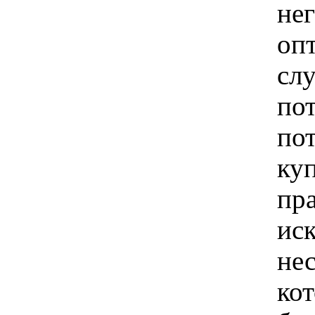
не
оп
слу
по
по
ку
пра
ис
нес
ко