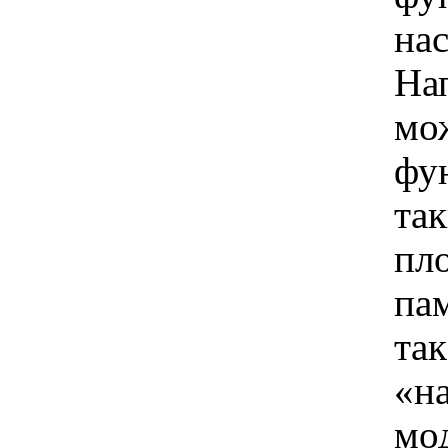
на
На
мо
фу
так
пл
па
так
«н
мо