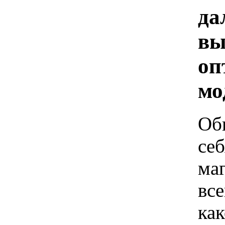
да
вы
оп
мо
Об
себ
маг
все
как