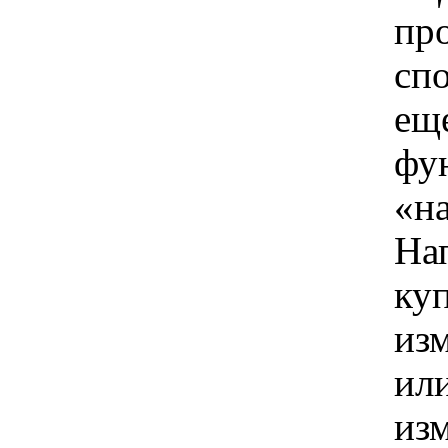
пр
сп
ещ
фу
«н
На
ку
из
ил
изм