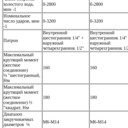
холостого хода,
0-2800
0-2800
мин -1
Номинальное
число ударов, мин
0-3200
0-3200
-1
Внутренний
Внутренний
шестигранник 1/4" +
шестигранник 1/4"
Патрон
наружный
наружный
четырехгранник 1/2"
четырехгранник 1/
Максимальный
крутящий момент
(жесткое
160
160
соединение)
¼ "шестигранный,
Нм
Максимальный
крутящий момент
(жесткое
180
180
соединение) ½
"квадрат, Нм
Диапазоп
закручиваемых
М6-М14
М6-М14
диаметров ¼