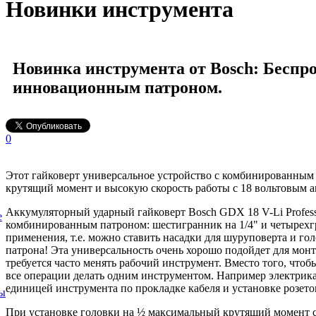
Новинки инструмента
Новинка инструмента от Bosch: Беспр
инновационным патроном.
0
Этот гайковерт универсальное устройство с комбинированным
крутящий момент и высокую скорость работы с 18 вольтовым 
Аккумуляторный ударный гайковерт Bosch GDX 18 V-Li Profess
е
комбинированным патроном: шестигранник на 1/4" и четырехг
применения, т.е. можно ставить насадки для шуруповерта и гол
патрона! Эта универсальность очень хорошо подойдет для мон
требуется часто менять рабочий инструмент. Вместо того, чтоб
все операции делать одним инструментом. Например электрика
единицей инструмента по прокладке кабеля и установке розето
ы
При установке головки на ½ максимальный крутящий момент с