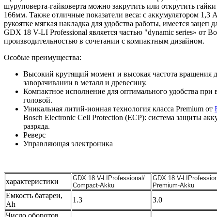
шуруповерта-гайковерта можно закрутить или открутить гайки
166мм. Также отличные показатели веса: с аккумулятором 1,3 Ач 
рукоятке мягкая накладка для удобства работы, имеется зацеп д
GDX 18 V-LI Professional является частью "dynamic series» от B
производительностью в сочетании с компактным дизайном.
Особые преимущества:
Высокий крутящий момент и высокая частота вращения 
заворачивании в металл и древесину.
Компактное исполнение для оптимального удобства при 
головой.
Уникальная литий-ионная технология класса Premium от
Bosch Electronic Cell Protection (ECP): система защиты ак
разряда.
Реверс
Управляющая электроника
GDX 18 V-LIProfessional/
GDX 18 V-LIProfession
характеристики
Compact-Akku
Premium-Akku
Емкость батареи,
1.3
3.0
Ah
Число оборотов