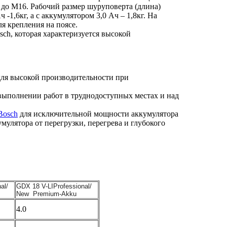
 до М16. Рабочий размер шуруповерта (длина)
-1,6кг, а с аккумулятором 3,0 Ач – 1,8кг. На
ля крепления на поясе.
osch, которая характеризуется высокой
для высокой производительности при
выполнении работ в труднодоступных местах и над
Bosch
для исключительной мощности аккумулятора
кумулятора от перегрузки, перегрева и глубокого
al/
GDX 18 V-LIProfessional/
New Premium-Akku
4.0