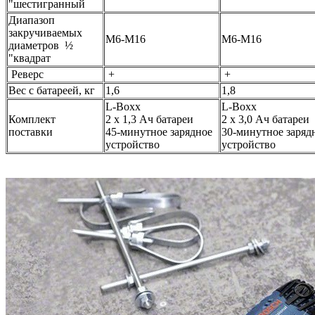
"шестигранный
Диапазоп
закручиваемых
М6-М16
М6-М16
диаметров ½
"квадрат
Реверс
+
+
Вес с батареей, кг
1,6
1,8
L-Boxx
L-Boxx
Комплект
2 х 1,3 Ач батареи
2 х 3,0 Ач батареи
поставки
45-минутное зарядное
30-минутное заряд
устройство
устройство