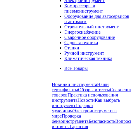
Электроинструмент
Компрессоры и
пневмоинструмент
Оборудование для автосервисов
и автомоек
Строительный инструмент
Энергоснабжение
Сварочное оборудование
Садовая техника
Станки
Ручной инструмент
Климатическая техника
Все Товары
Новинки инструмента
Наши
сертификаты
Обзоры и тесты
Сравнени
товаров
Практика использования
инструмента
Новости
Как выбрать
инструмент
Подарки
мужчинам
Электроинструмент в
мире
Проверка
бензоинструмента
Безопасность
Вопрос
и ответы
Гарантия