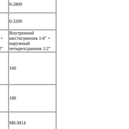
0-2800
0-3200
Внутренний
 +
шестигранник 1/4" +
наружный
2"
четырехгранник 1/2"
160
180
М6-М14