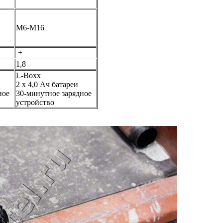
М6-М16
+
1,8
L-Boxx
2 х 4,0 Ач батареи
ное
30-минутное зарядное
устройство