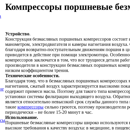
Компрессоры поршневые без
в
Устройство
.
Конструкция безмасляных поршневых компрессоров состоит и
манометром, электродвигателя и камеры нагнетания воздуха.
благодаря возвратно-поступательным движениям поршня в ц
приводится в действие при помощи электромотора. Особенн
компрессоров заключатся в том, что все трущиеся детали рабо
производители в конструкции безмасляных поршневых компр
низким коэффициентом трения.
Технические особенности.
Благодаря тому, что в безмасляных поршневых компрессорах м
нагнетания, сжатый воздух характеризируется высокими показ
ие
содержит примеси масла. Поэтому для такого типа компрессо
установки системы фильтрации выходящего воздуха. Обратно
является относительно невысокий срок службы данного типа 
такие
компрессоры
сильно греются, поэтому производители р
периодически – не более 15-20 минут в час.
Использование.
осы
Поршневые безмасляные компрессоры широко используются в
высокие требования к качеству воздуха: в медицине, в пищев