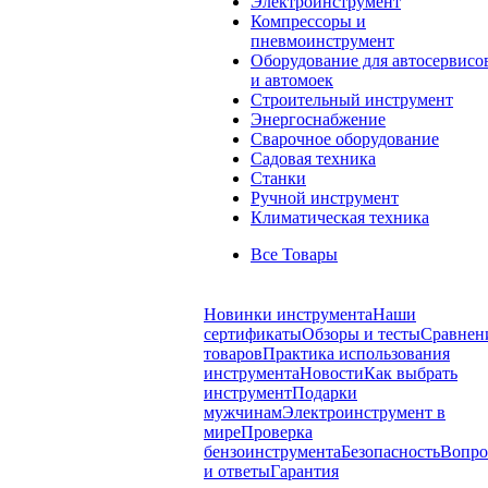
Электроинструмент
Компрессоры и
пневмоинструмент
Оборудование для автосервисо
и автомоек
Строительный инструмент
Энергоснабжение
Сварочное оборудование
Садовая техника
Станки
Ручной инструмент
Климатическая техника
Все Товары
Новинки инструмента
Наши
сертификаты
Обзоры и тесты
Сравнен
товаров
Практика использования
инструмента
Новости
Как выбрать
инструмент
Подарки
мужчинам
Электроинструмент в
мире
Проверка
бензоинструмента
Безопасность
Вопр
и ответы
Гарантия