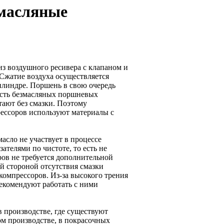
масляные
з воздушного ресивера с клапаном и
 Сжатие воздуха осуществляется
илиндре. Поршень в свою очередь
ость безмасляных поршневых
тают без смазки. Поэтому
ессоров используют материалы с
асло не участвует в процессе
ателями по чистоте, то есть не
ров не требуется дополнительной
й стороной отсутствия смазки
компрессоров. Из-за высокого трения
екомендуют работать с ними
 производстве, где существуют
ом производстве, в покрасочных