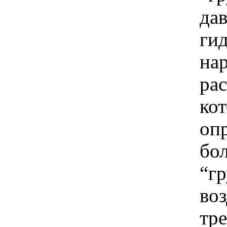
да
ги
на
рас
кот
оп
бо
“г
воз
тр