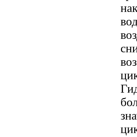
на
вод
во
сни
во
ци
Ги
бо
зна
ци