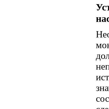
Ус
на
Не
мо
до
не
ис
зн
сос