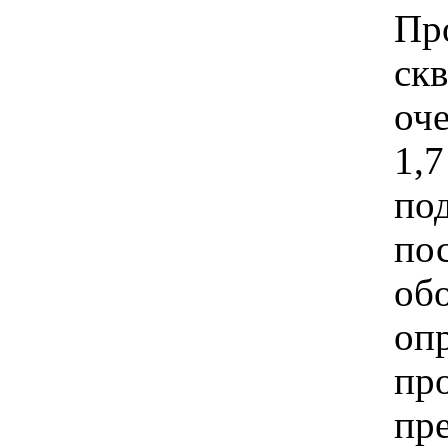
Пр
ск
оче
1,7
по
по
об
опр
пр
пр