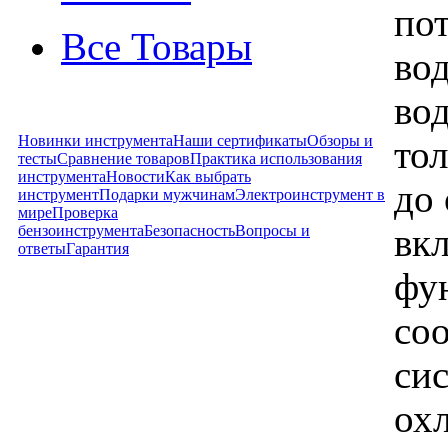
по
Все Товары
во
во
Новинки инструмента
Наши сертификаты
Обзоры и
тол
тесты
Сравнение товаров
Практика использования
инструмента
Новости
Как выбрать
до 
инструмент
Подарки мужчинам
Электроинструмент в
мире
Проверка
вк
бензоинструмента
Безопасность
Вопросы и
ответы
Гарантия
фу
со
си
охл