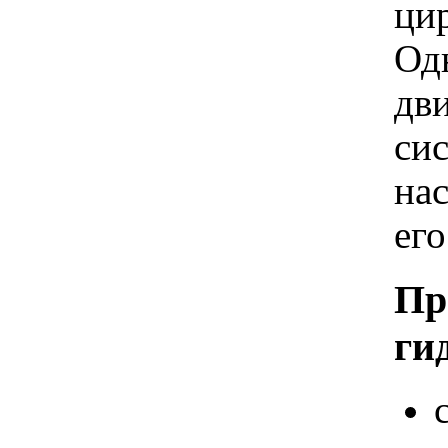
ци
Од
дви
си
нас
ег
Пр
ги