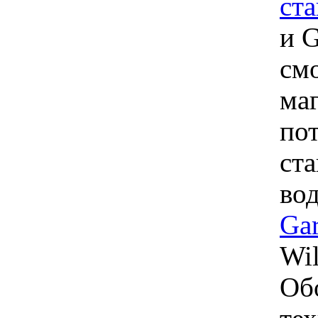
ст
и 
см
маг
по
ст
во
Ga
Wil
Об