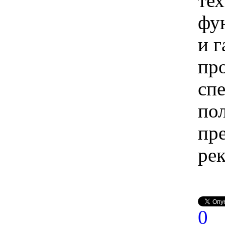
те
фу
и 
пр
сп
по
пр
ре
0