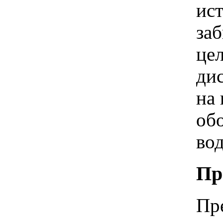
ист
заб
це
ди
на
об
вод
Пр
Пр