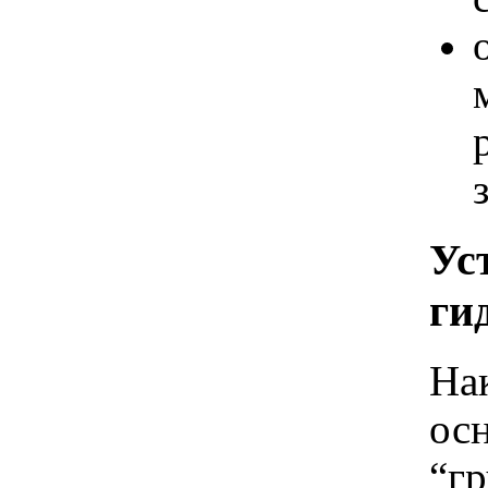
Ус
ги
На
ос
“гр