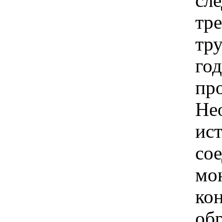
сле
тре
тр
го
пр
Не
ис
со
мо
ко
об