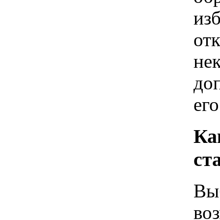
изб
от
не
до
его
Ка
ст
Выб
во