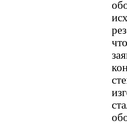
обо
ис
ре
чт
зая
ко
сте
изг
ста
об