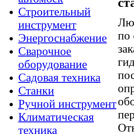
ст
Строительный
Лю
инструмент
по
Энергоснабжение
зак
Сварочное
ги
оборудование
по
Садовая техника
оп
Станки
об
Ручной инструмент
пе
Климатическая
Отк
техника