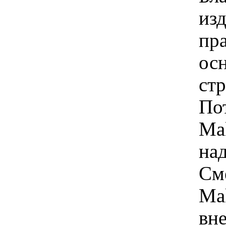
изд
пра
ос
стр
По
Mak
на
Сме
Mak
вн