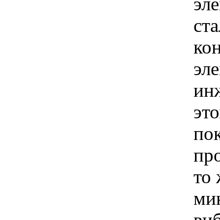
эл
ста
ко
эл
ин
это
по
про
то 
ми