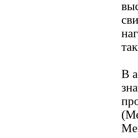
вы
св
наг
та
В 
зна
пр
(М
Met