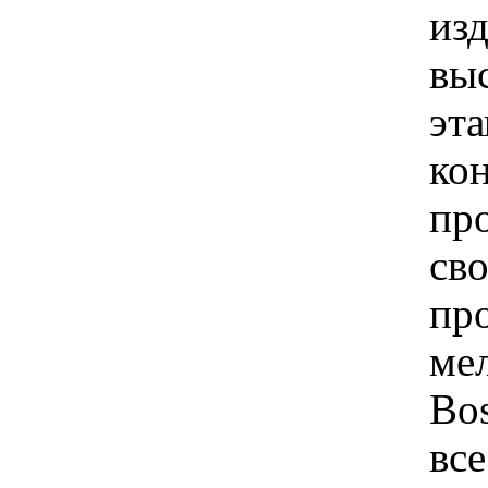
из
вы
эта
ко
пр
св
пр
ме
Bo
вс