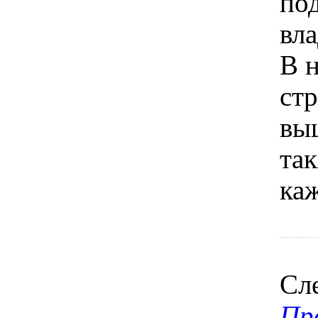
под
вла
В 
ст
вы
та
ка
Сл
Пр