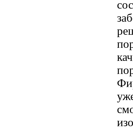
со
заб
реш
пор
кач
по
Фи
уже
смо
из