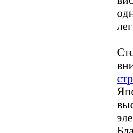
виб
одн
лег
Ст
вн
ст
Яп
выс
эле
Бл