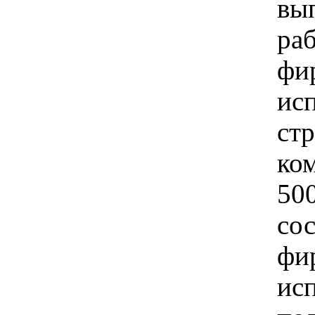
вы
ра
фи
исп
стр
ко
500
со
фи
исп