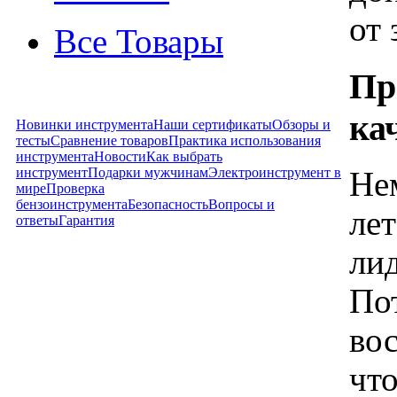
от
Все Товары
Пр
ка
Новинки инструмента
Наши сертификаты
Обзоры и
тесты
Сравнение товаров
Практика использования
инструмента
Новости
Как выбрать
инструмент
Подарки мужчинам
Электроинструмент в
Не
мире
Проверка
бензоинструмента
Безопасность
Вопросы и
ле
ответы
Гарантия
ли
По
во
чт