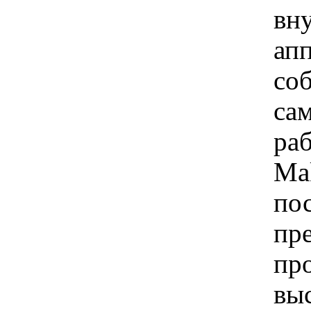
вн
апп
соб
сам
ра
Ma
по
пр
пр
выс