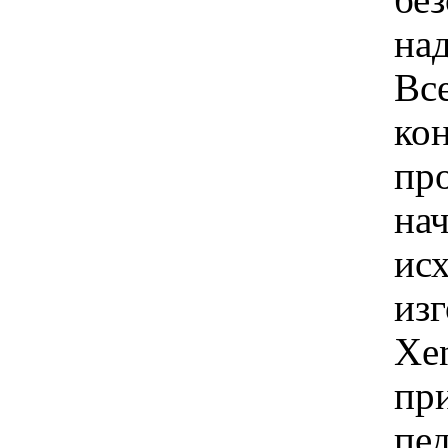
бе
на
Вс
кон
пр
нач
ис
изг
Xe
пр
пе