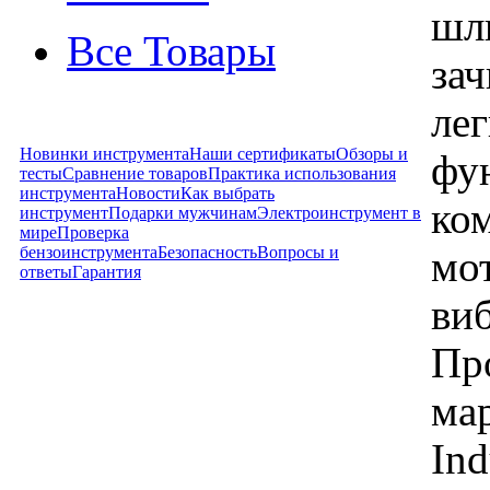
шл
Все Товары
за
ле
Новинки инструмента
Наши сертификаты
Обзоры и
фу
тесты
Сравнение товаров
Практика использования
инструмента
Новости
Как выбрать
ко
инструмент
Подарки мужчинам
Электроинструмент в
мире
Проверка
бензоинструмента
Безопасность
Вопросы и
мо
ответы
Гарантия
ви
Пр
ма
Ind