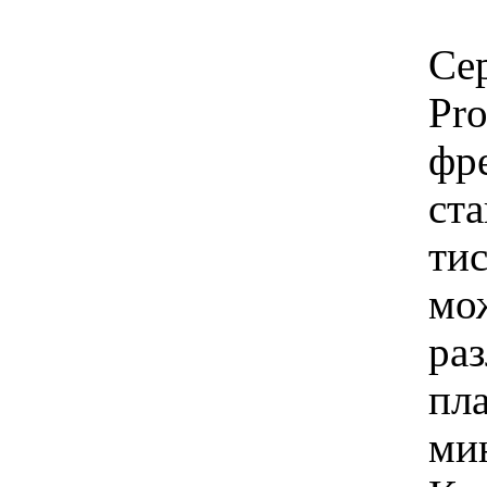
Се
Pro
фр
ста
ти
мо
ра
пла
ми