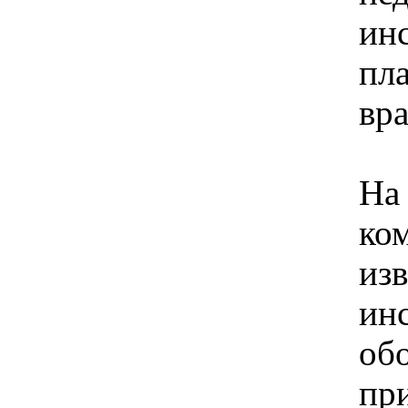
ин
пл
вр
На
ко
из
ин
об
пр