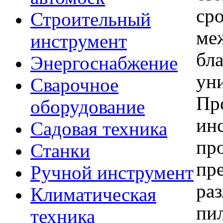
ср
Строительный
ме
инструмент
бла
Энергоснабжение
ун
Сварочное
Пр
оборудование
ин
Садовая техника
пр
Станки
пр
Ручной инструмент
раз
Климатическая
пил
техника