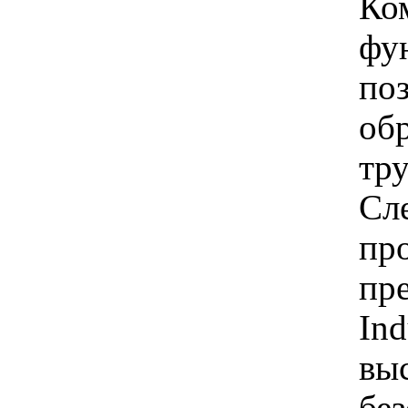
Ко
фу
поз
об
тр
Сл
пр
пр
Ind
вы