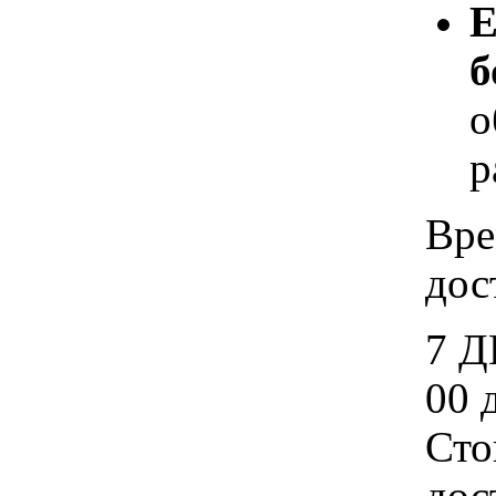
Е
б
о
р
Вре
дос
7 Д
00 
Сто
дос