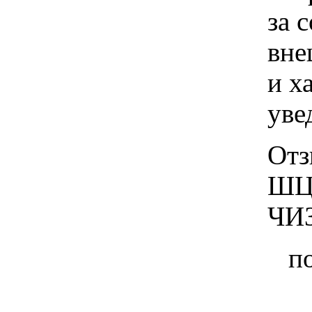
за 
вне
и х
уве
Отз
ШЦ-
ЧИ
п