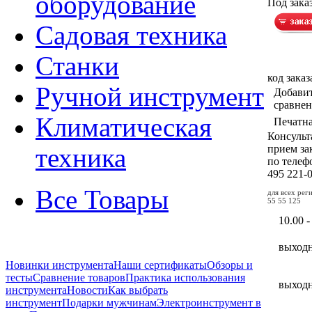
оборудование
Под зака
Садовая техника
Станки
код заказ
Ручной инструмент
Добавит
сравне
Климатическая
Печатн
Консульт
прием за
техника
по теле
495
221-
Все Товары
для всех ре
55 55 125
10.00 -
выход
Новинки инструмента
Наши сертификаты
Обзоры и
тесты
Сравнение товаров
Практика использования
выход
инструмента
Новости
Как выбрать
инструмент
Подарки мужчинам
Электроинструмент в