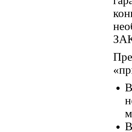
гар
кон
не
ЗА
Пре
«пр
В
н
м
В