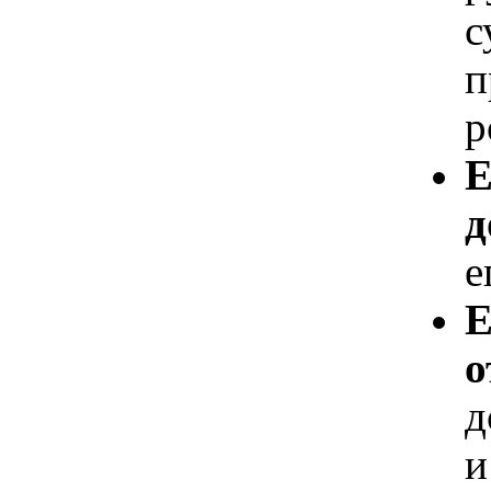
с
п
р
Е
д
е
Е
о
д
и