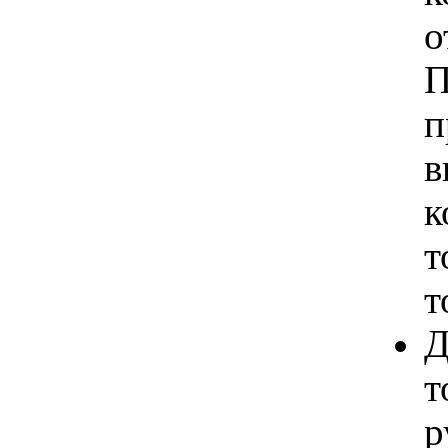
о
П
п
в
к
т
т
Д
т
р