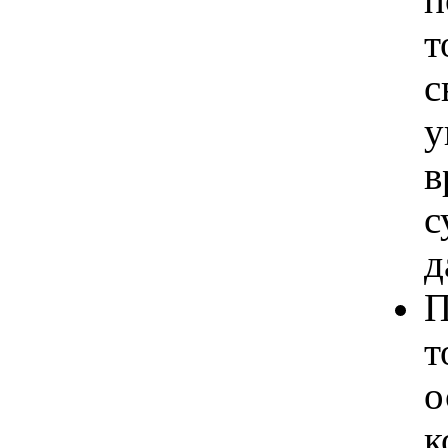
т
с
у
в
с
д
П
т
о
к