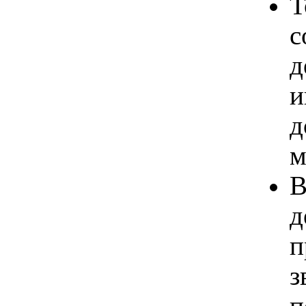
Т
с
д
и
д
м
В
д
п
з
п