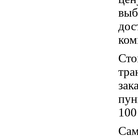
выб
дос
ком
Сто
тра
зак
пун
100
Сам