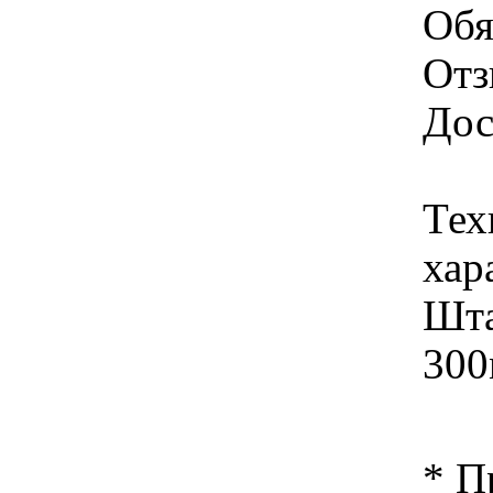
Обя
Отз
Дос
Тех
хар
Шта
300
* П