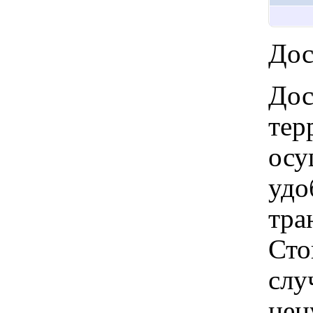
Дос
Дос
тер
осу
удо
тра
Сто
слу
цен