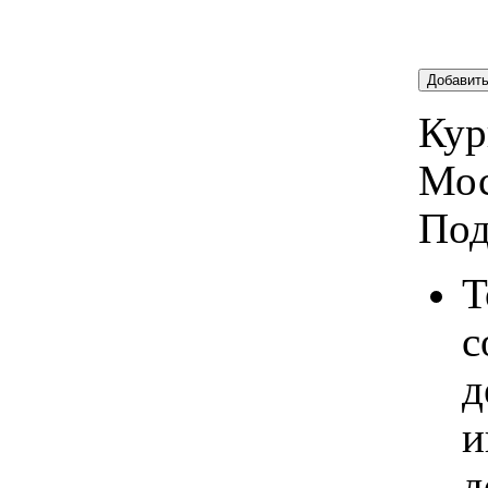
Добавит
Кур
Мос
Под
Т
с
д
и
д