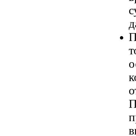
с
д
П
т
о
к
о
П
п
в