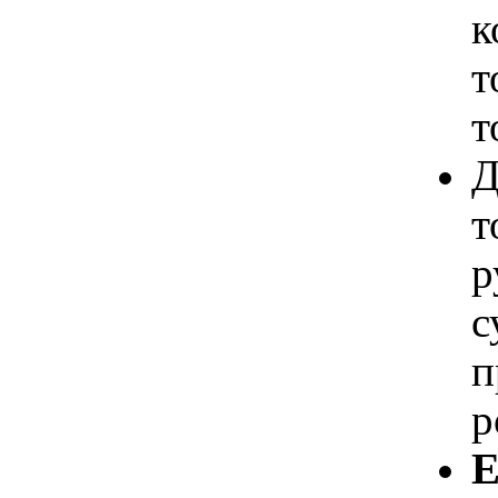
к
т
т
Д
т
р
с
п
р
Е