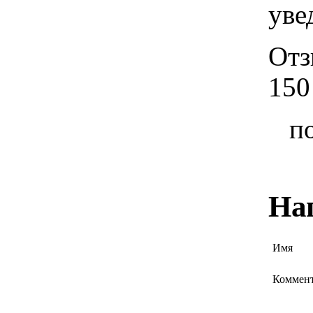
уве
Отз
150
п
На
Имя
Коммен