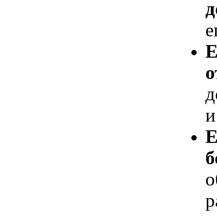
д
е
Е
о
д
и
Е
б
о
р