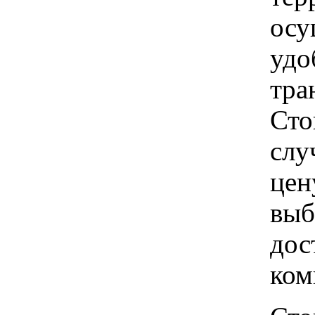
осу
удо
тра
Сто
слу
цен
выб
дос
ком