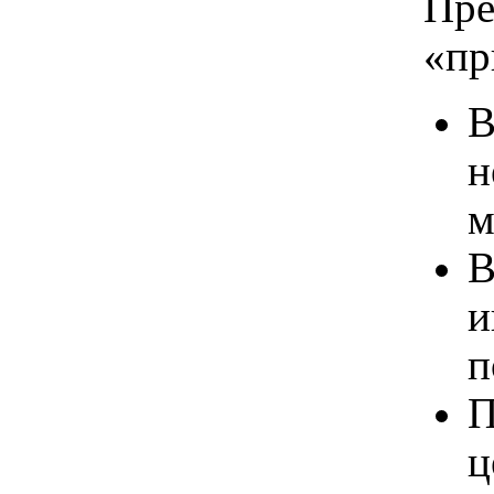
Пре
«пр
В
н
м
В
и
п
П
ц