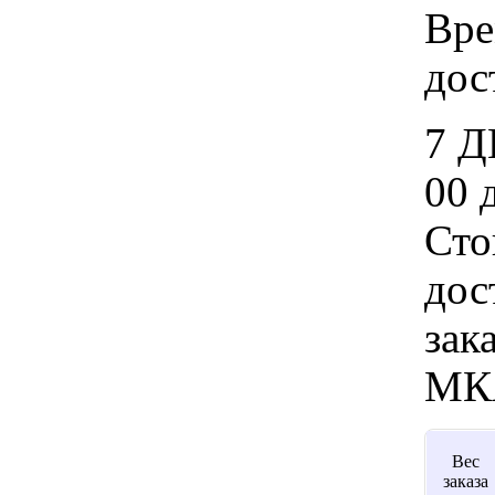
Вре
дос
7 Д
00 
Сто
дос
зак
МК
Вес
заказа