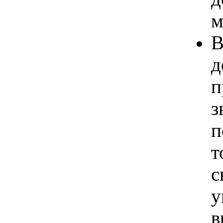
м
В
д
п
з
п
т
с
у
в