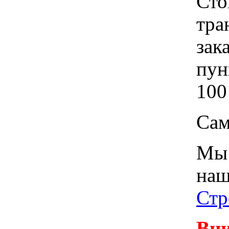
Сто
тра
зак
пун
100
Сам
Мы 
наш
Стр
Вни