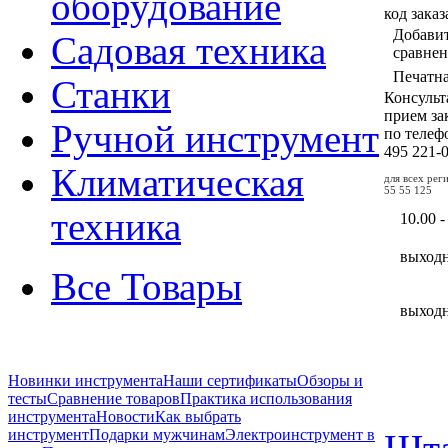
оборудование
код заказ
Добавит
Садовая техника
сравне
Печатн
Станки
Консульт
прием за
Ручной инструмент
по теле
495
221-
Климатическая
для всех ре
55 55 125
техника
10.00 -
выход
Все Товары
выход
Новинки инструмента
Наши сертификаты
Обзоры и
тесты
Сравнение товаров
Практика использования
инструмента
Новости
Как выбрать
инструмент
Подарки мужчинам
Электроинструмент в