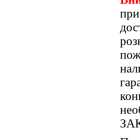
при
дос
роз
пож
нал
гар
кон
не
ЗА