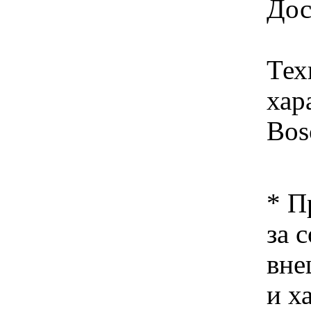
Дос
Тех
хар
Bos
* П
за 
вне
и х