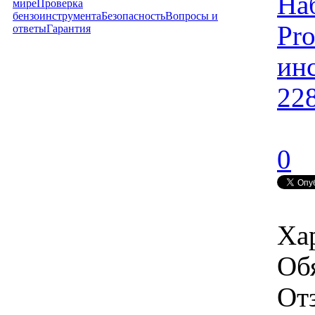
На
мире
Проверка
бензоинструмента
Безопасность
Вопросы и
Pr
ответы
Гарантия
ин
22
0
Ха
Об
От