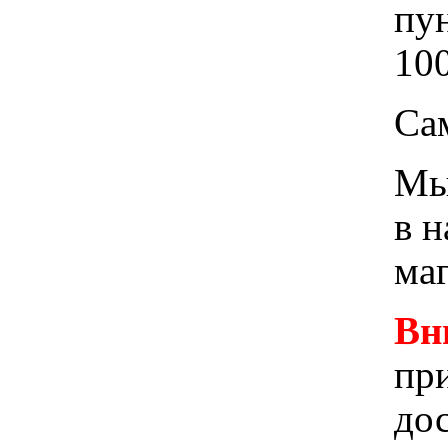
пу
100
Са
Мы 
в 
ма
Вн
при
до