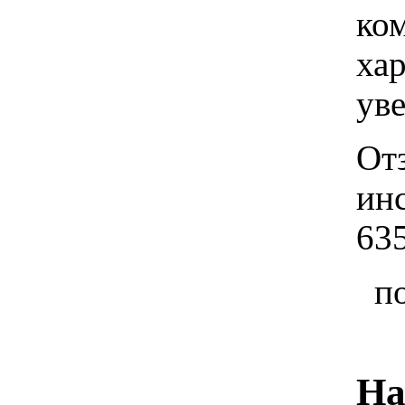
ко
хар
ув
От
ин
63
п
На