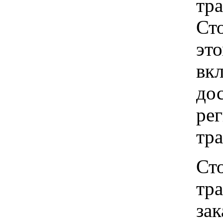
тр
Ст
это
вкл
до
рег
тр
Ст
тр
зак