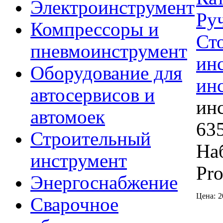
Электроинструмент
Ру
Компрессоры и
Ст
пневмоинструмент
ин
Оборудование для
ин
автосервисов и
ин
автомоек
63
Строительный
На
инструмент
Pr
Энергоснабжение
Цена:
2
Сварочное