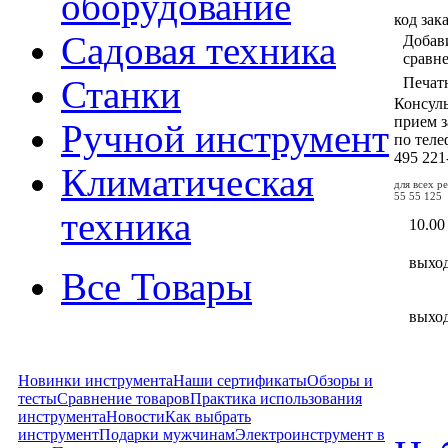
оборудование
код зак
Садовая техника
Добав
сравн
Станки
Печат
Консул
прием з
Ручной инструмент
по тел
495
221
Климатическая
для всех р
55 55 125
техника
10.00
выхо
Все Товары
выхо
Новинки инструмента
Наши сертификаты
Обзоры и
тесты
Сравнение товаров
Практика использования
инструмента
Новости
Как выбрать
инструмент
Подарки мужчинам
Электроинструмент в