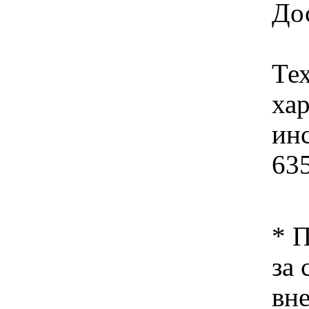
Дос
Те
ха
ин
63
* 
за 
вн