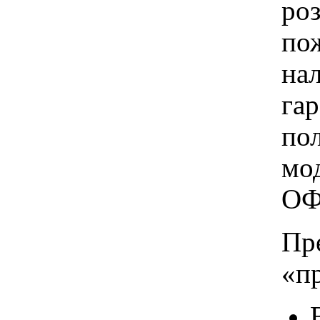
ро
пож
на
га
по
мо
ОФ
Пр
«п