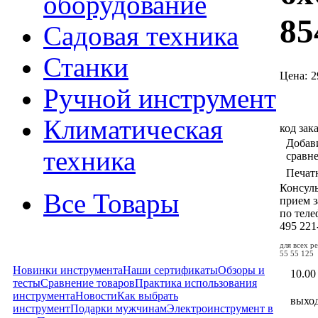
оборудование
85
Садовая техника
Станки
Цена:
2
Ручной инструмент
Климатическая
код зак
Добав
техника
сравн
Печат
Консул
Все Товары
прием з
по тел
495
221
для всех р
55 55 125
Новинки инструмента
Наши сертификаты
Обзоры и
10.00
тесты
Сравнение товаров
Практика использования
инструмента
Новости
Как выбрать
выхо
инструмент
Подарки мужчинам
Электроинструмент в