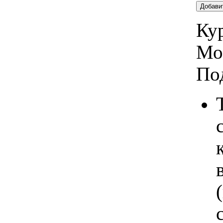
Добави
Кур
Мо
По