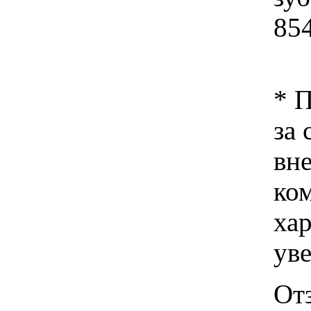
85
* 
за 
вн
ко
хар
ув
От