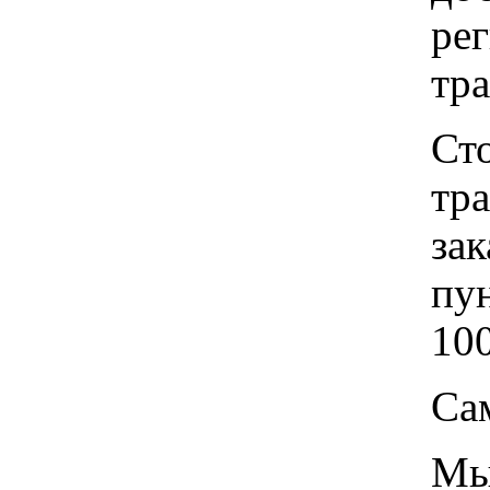
рег
тр
Ст
тр
зак
пу
100
Са
Мы 