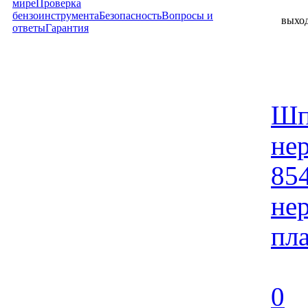
мире
Проверка
бензоинструмента
Безопасность
Вопросы и
выхо
ответы
Гарантия
Шп
нер
85
не
пла
0