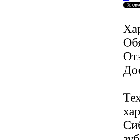
Ха
Об
От
Дос
Те
ха
Си
зуб