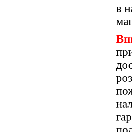
в 
ма
Вн
при
до
ро
пож
на
га
по