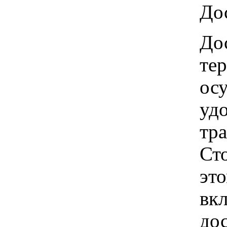
Дос
Дос
те
ос
удо
тр
Ст
это
вкл
до