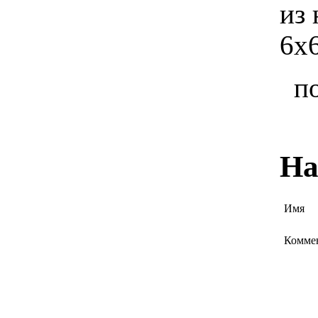
из 
6x6
п
На
Имя
Комме