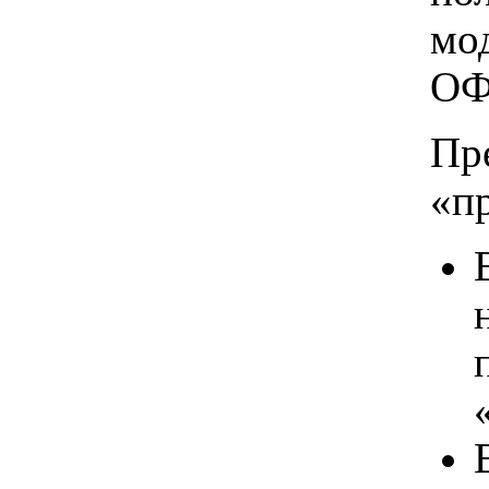
мо
ОФ
Пр
«п