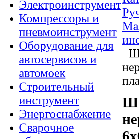
Электроинструмент
Ру
Компрессоры и
Ма
пневмоинструмент
ин
Оборудование для
Шп
автосервисов и
не
автомоек
пла
Строительный
инструмент
Шп
Энергоснабжение
не
Сварочное
6x