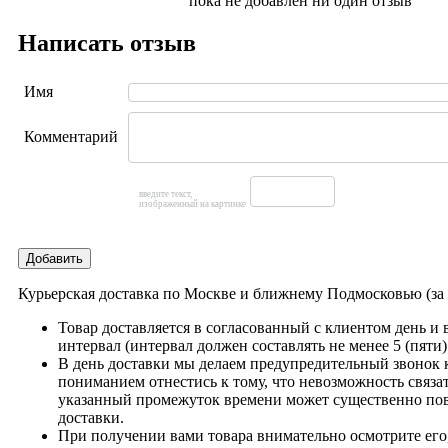
пока не добавлен ни один отзыв
Написать отзыв
Имя
Комментарий
введите текст,
изображенный на картинке
Добавить
Курьерская доставка по Москве и ближнему Подмосковью (з
Товар доставляется в согласованный с клиентом день и
интервал (интервал должен составлять не менее 5 (пяти)
В день доставки мы делаем предупредительный звонок 
пониманием отнестись к тому, что невозможность связат
указанный промежуток времени может существенно пов
доставки.
При получении вами товара внимательно осмотрите его,