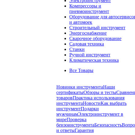
Электроинструмент
Компрессоры и
пневмоинструмент
Оборудование для автосервисо
и автомоек
Строительный инструмент
Энергоснабжение
Сварочное оборудование
Садовая техника
Станки
Ручной инструмент
Климатическая техника
Все Товары
Новинки инструмента
Наши
сертификаты
Обзоры и тесты
Сравнен
товаров
Практика использования
инструмента
Новости
Как выбрать
инструмент
Подарки
мужчинам
Электроинструмент в
мире
Проверка
бензоинструмента
Безопасность
Вопр
и ответы
Гарантия