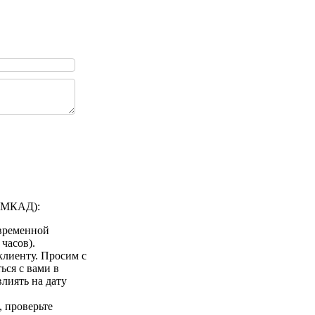
а МКАД):
 временной
 часов).
клиенту. Просим с
ься с вами в
лиять на дату
 проверьте