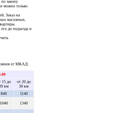
 по закону
ии можно только
ей. Заказ на
ных магазинах.
квартиры.
 его до подъезда и
ечить
стояния от МКАД:
0.00
т 15 до
от 20 до
20 км
30 км
840
1140
1040
1340