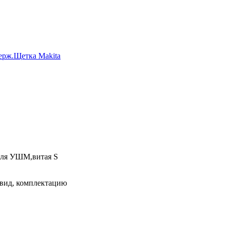
ерж.
Щетка Makita
для УШМ,витая S
 вид, комплектацию