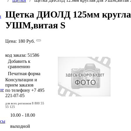
/
Щетки
/ Щетка ДИОЛД 125мм круглая для УШМ,витая 
Щетка ДИОЛД 125мм кругла
в
УШМ,витая S
Цена:
180
Руб.
код заказа: 51586
Добавить к
сравнению
Печатная форма
Консультации и
прием заказов
ие
по телефону
+7 495
221-07-05
для всех регионов
8 800 55
55 125
10.00 - 18.00
осы
выходной