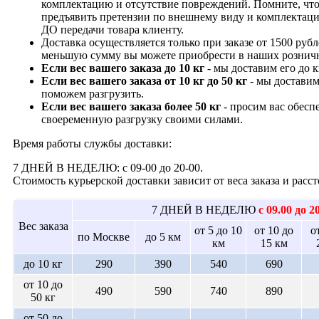
комплектацию и отсутствие повреждений. Помните, что
предъявить претензии по внешнему виду и комплектац
ДО передачи товара клиенту.
Доставка осуществляется только при заказе от 1500 рубл
меньшую сумму вы можете приобрести в наших рознич
Если вес вашего заказа до 10 кг
- мы доставим его до 
Если вес вашего заказа от 10 кг до 50 кг
- мы доставим
поможем разгрузить.
Если вес вашего заказа более 50 кг
- просим вас обесп
своеременную разгрузку своими силами.
Время работы службы доставки:
7 ДНЕЙ В НЕДЕЛЮ: с 09-00 до 20-00.
Стоимость курьерской доставки зависит от веса заказа и рас
7 ДНЕЙ В НЕДЕЛЮ
с 09.00 до 2
Вес заказа
от 5 до 10
от 10 до
о
по Москве
до 5 км
км
15 км
до 10 кг
290
390
540
690
от 10 до
490
590
740
890
50 кг
от 50 до