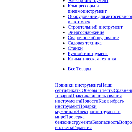
Электроинструмент
Компрессоры и
пневмоинструмент
Оборудование для автосервисо
и автомоек
Строительный инструмент
Энергоснабжение
Сварочное оборудование
Садовая техника
Станки
Ручной инструмент
Климатическая техника
Все Товары
Новинки инструмента
Наши
сертификаты
Обзоры и тесты
Сравнен
товаров
Практика использования
инструмента
Новости
Как выбрать
инструмент
Подарки
мужчинам
Электроинструмент в
мире
Проверка
бензоинструмента
Безопасность
Вопр
и ответы
Гарантия