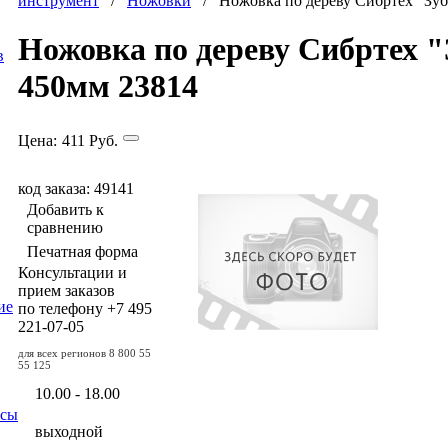
инструмент
/
Ножовки
/ Ножовка по дереву Сибртех "Зуб
Ножовка по дереву Сибртех "
в
450мм 23814
Цена:
411
Руб.
код заказа: 49141
Добавить к
сравнению
Печатная форма
Консультации и
прием заказов
ие
по телефону
+7 495
221-07-05
для всех регионов
8 800 55
55 125
10.00 - 18.00
осы
выходной