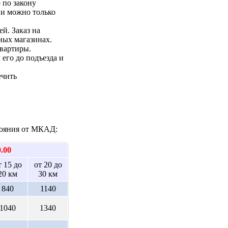
 по закону
ии можно только
ей. Заказ на
ных магазинах.
квартиры.
 его до подъезда и
ечить
стояния от МКАД:
0.00
т 15 до
от 20 до
20 км
30 км
840
1140
1040
1340