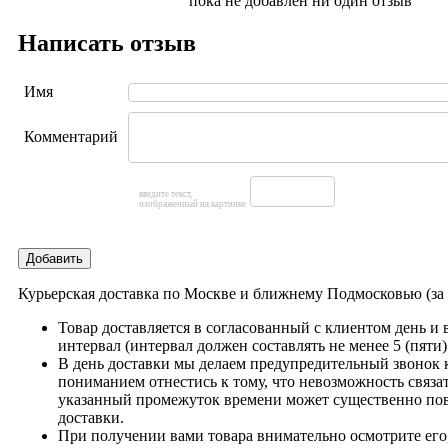
пока не добавлен ни один отзыв
Написать отзыв
Имя
Комментарий
введите текст,
изображенный на картинке
Добавить
Курьерская доставка по Москве и ближнему Подмосковью (з
Товар доставляется в согласованный с клиентом день и
интервал (интервал должен составлять не менее 5 (пяти)
В день доставки мы делаем предупредительный звонок 
пониманием отнестись к тому, что невозможность связат
указанный промежуток времени может существенно пов
доставки.
При получении вами товара внимательно осмотрите его,