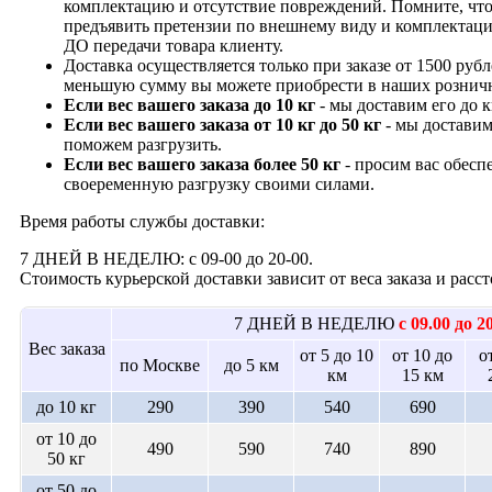
комплектацию и отсутствие повреждений. Помните, что
предъявить претензии по внешнему виду и комплектац
ДО передачи товара клиенту.
Доставка осуществляется только при заказе от 1500 рубл
меньшую сумму вы можете приобрести в наших рознич
Если вес вашего заказа до 10 кг
- мы доставим его до 
Если вес вашего заказа от 10 кг до 50 кг
- мы доставим
поможем разгрузить.
Если вес вашего заказа более 50 кг
- просим вас обесп
своеременную разгрузку своими силами.
Время работы службы доставки:
7 ДНЕЙ В НЕДЕЛЮ: с 09-00 до 20-00.
Стоимость курьерской доставки зависит от веса заказа и рас
7 ДНЕЙ В НЕДЕЛЮ
с 09.00 до 2
Вес заказа
от 5 до 10
от 10 до
о
по Москве
до 5 км
км
15 км
до 10 кг
290
390
540
690
от 10 до
490
590
740
890
50 кг
от 50 до