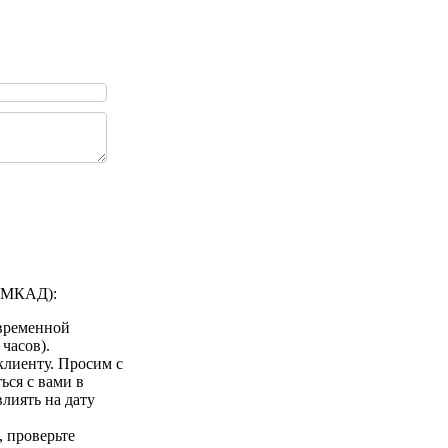
а МКАД):
 временной
 часов).
клиенту. Просим с
ься с вами в
лиять на дату
 проверьте