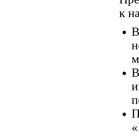
к н
В
н
м
В
и
п
П
«