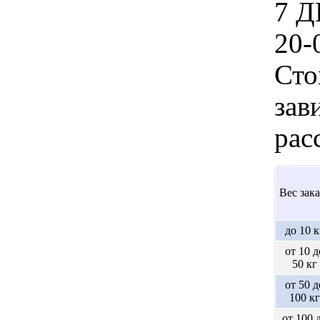
7 Д
20-
Сто
зав
рас
Вес зака
до 10 к
от 10 д
50 кг
от 50 д
100 кг
от 100 