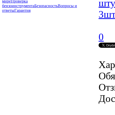
шту
мире
Проверка
бензоинструмента
Безопасность
Вопросы и
ответы
Гарантия
3шт
0
Хар
Обя
Отз
Дос