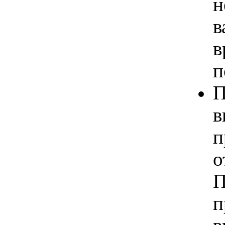
н
в
в
п
П
в
п
о
П
п