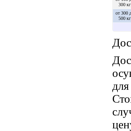
300 кг
от 300 
500 кг
Дос
Дос
осу
для
Сто
слу
цен