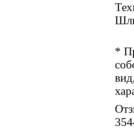
Тех
Шли
* П
соб
вид
хар
Отз
354