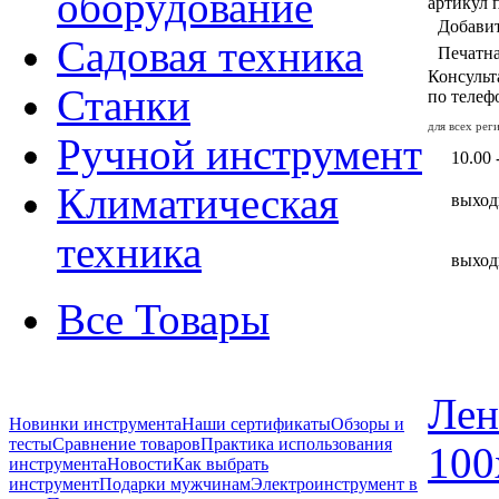
оборудование
артикул 
Добавит
Садовая техника
Печатн
Консульт
Станки
по теле
для всех ре
Ручной инструмент
10.00 
Климатическая
выход
техника
выход
Все Товары
Лен
Новинки инструмента
Наши сертификаты
Обзоры и
тесты
Сравнение товаров
Практика использования
100
инструмента
Новости
Как выбрать
инструмент
Подарки мужчинам
Электроинструмент в