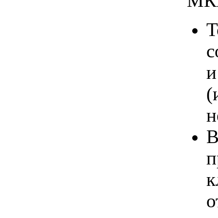
МК
Т
с
и
(
н
В
п
к
о