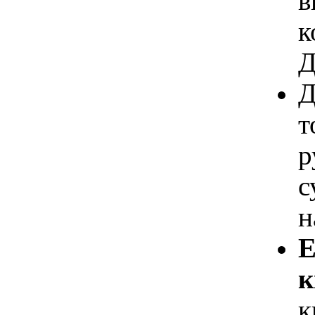
в
к
Д
Д
т
р
с
н
Е
к
к