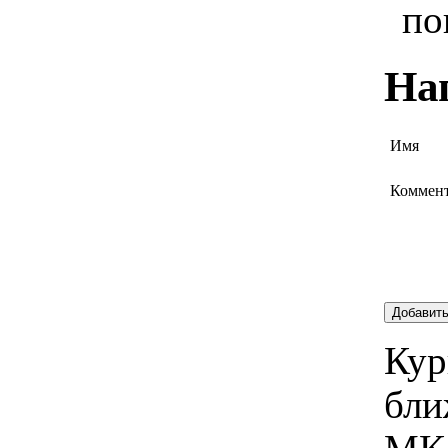
по
На
Имя
Коммен
Добавит
Кур
бли