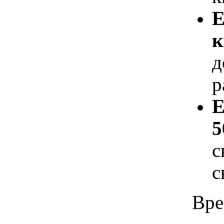
Е
к
д
р
Е
5
с
с
Вре