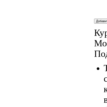
Добави
Кур
Мо
По