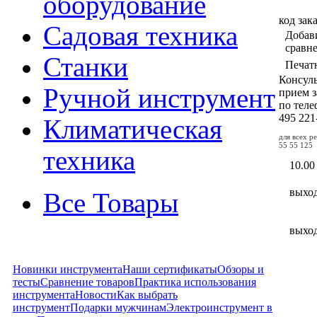
оборудование
код зак
Садовая техника
Добав
сравн
Станки
Печат
Консул
Ручной инструмент
прием з
по тел
495
221
Климатическая
для всех р
55 55 125
техника
10.00
выхо
Все Товары
выхо
Новинки инструмента
Наши сертификаты
Обзоры и
тесты
Сравнение товаров
Практика использования
инструмента
Новости
Как выбрать
инструмент
Подарки мужчинам
Электроинструмент в