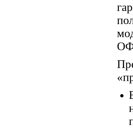
га
по
мо
ОФ
Пр
«п