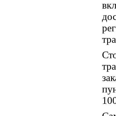
вкл
до
рег
тр
Ст
тр
зак
пу
100
Са