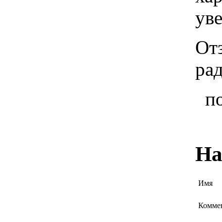
ув
От
ра
п
На
Имя
Комме