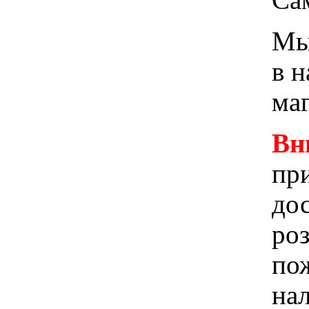
Мы 
в 
ма
Вн
при
до
ро
пож
на