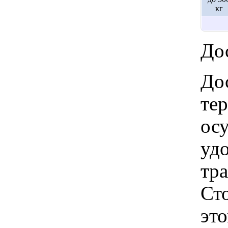
кг
Дос
Дос
те
ос
удо
тр
Ст
это