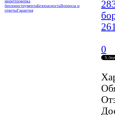
28
мире
Проверка
бензоинструмента
Безопасность
Вопросы и
ответы
Гарантия
бо
26
0
Ха
Об
От
Дос