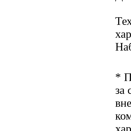
Те
ха
На
* 
за 
вн
ко
хар