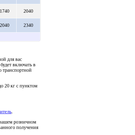
1740
2040
2040
2340
ой для вас
будет включать в
до транспортной
о 20 кг с пунктом
итель
.
 нашем розничном
ованного получения