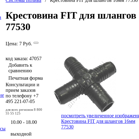
Системы полива
/ Крестовина FIT для шлангов 16мм 77530
Крестовина FIT для шлангов
в
77530
Цена:
7
Руб.
код заказа: 47057
Добавить к
сравнению
Печатная форма
Консультации и
прием заказов
ие
по телефону
+7
495
221-07-05
для всех регионов
8 800
55 55 125
посмотреть увеличенное изображен
Крестовина FIT для шлангов 16мм
10.00 - 18.00
77530
осы
выходной