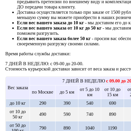
предъявить претензии по внешнему виду и комплектац
ДО передачи товара клиенту.
Доставка осуществляется только при заказе от 1500 рубл
меньшую сумму вы можете приобрести в наших рознич
Если вес вашего заказа до 10 кг
- мы доставим его до 
Если вес вашего заказа от 10 кг до 50 кг
- мы доставим
поможем разгрузить.
Если вес вашего заказа более 50 кг
- просим вас обесп
своеременную разгрузку своими силами.
Время работы службы доставки:
7 ДНЕЙ В НЕДЕЛЮ: с 09-00 до 20-00.
Стоимость курьерской доставки зависит от веса заказа и рас
7 ДНЕЙ В НЕДЕЛЮ
с 09.00 до 2
Вес заказа
от 5 до 10
от 10 до
о
по Москве
до 5 км
км
15 км
до 10 кг
290
390
540
690
от 10 до
490
590
740
890
50 кг
от 50 до
790
890
1040
1190
100 кг