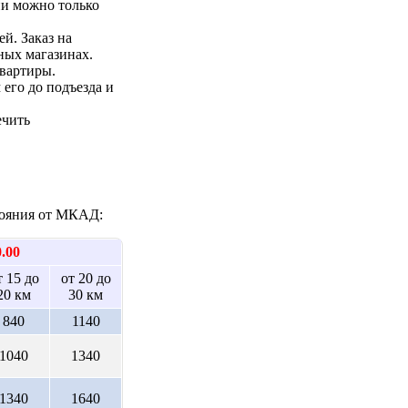
ии можно только
ей. Заказ на
ных магазинах.
квартиры.
 его до подъезда и
ечить
стояния от МКАД:
0.00
т 15 до
от 20 до
20 км
30 км
840
1140
1040
1340
1340
1640