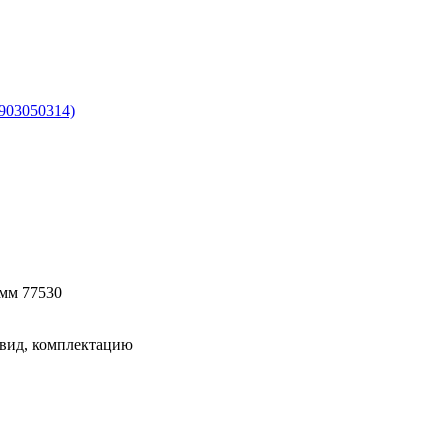
0903050314)
6мм 77530
 вид, комплектацию