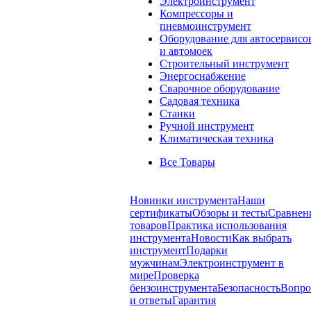
Электроинструмент
Компрессоры и
пневмоинструмент
Оборудование для автосервисо
и автомоек
Строительный инструмент
Энергоснабжение
Сварочное оборудование
Садовая техника
Станки
Ручной инструмент
Климатическая техника
Все Товары
Новинки инструмента
Наши
сертификаты
Обзоры и тесты
Сравнен
товаров
Практика использования
инструмента
Новости
Как выбрать
инструмент
Подарки
мужчинам
Электроинструмент в
мире
Проверка
бензоинструмента
Безопасность
Вопр
и ответы
Гарантия