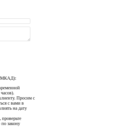
а МКАД):
 временной
 часов).
клиенту. Просим с
ься с вами в
лиять на дату
 проверьте
 по закону