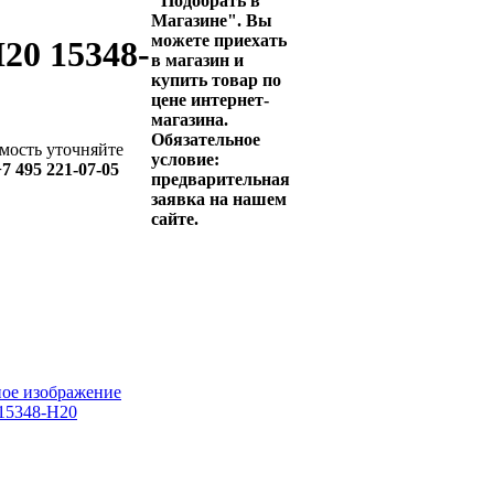
"Подобрать в
Магазине". Вы
можете приехать
20 15348-
в магазин и
купить товар по
цене интернет-
магазина.
Обязательное
мость уточняйте
условие:
+7 495 221-07-05
предварительная
заявка на нашем
сайте.
ное изображение
 15348-Н20