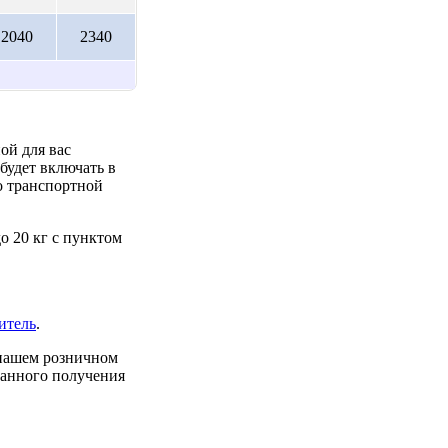
2040
2340
ой для вас
будет включать в
о транспортной
о 20 кг с пунктом
итель
.
 нашем розничном
ванного получения