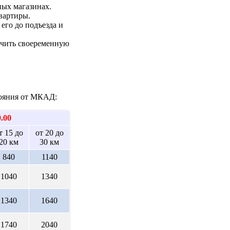
ых магазинах.
вартиры.
его до подъезда и
ечить своеременную
стояния от МКАД:
0.00
т 15 до
от 20 до
20 км
30 км
840
1140
1040
1340
1340
1640
1740
2040