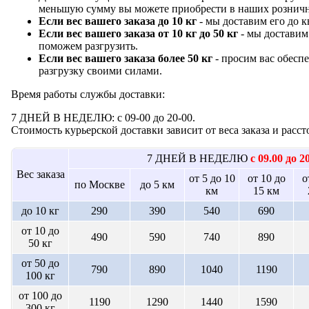
меньшую сумму вы можете приобрести в наших розничн
Если вес вашего заказа до 10 кг
- мы доставим его до к
Если вес вашего заказа от 10 кг до 50 кг
- мы доставим 
поможем разгрузить.
Если вес вашего заказа более 50 кг
- просим вас обесп
разгрузку своими силами.
Время работы службы доставки:
7 ДНЕЙ В НЕДЕЛЮ: с 09-00 до 20-00.
Стоимость курьерской доставки зависит от веса заказа и рас
7 ДНЕЙ В НЕДЕЛЮ
с 09.00 до 2
Вес заказа
от 5 до 10
от 10 до
о
по Москве
до 5 км
км
15 км
до 10 кг
290
390
540
690
от 10 до
490
590
740
890
50 кг
от 50 до
790
890
1040
1190
100 кг
от 100 до
1190
1290
1440
1590
300 кг