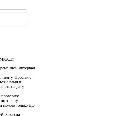
а МКАД):
 временной интервал
клиенту. Просим с
ься с вами в
лиять на дату
 проверьте
 по закону
ии можно только ДО
й. Заказ на