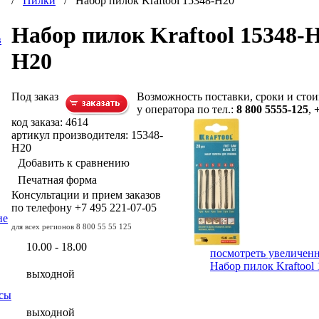
/
Пилки
/ Набор пилок Kraftool 15348-Н20
Набор пилок Kraftool 15348-Н
в
Н20
Под заказ
Возможность поставки, сроки и стои
у оператора по тел.:
8 800 5555-125
,
код заказа: 4614
артикул производителя: 15348-
Н20
Добавить к сравнению
Печатная форма
Консультации и прием заказов
по телефону
+7 495
221-07-05
ие
для всех регионов
8 800 55 55 125
10.00 - 18.00
посмотреть увеличен
Набор пилок Kraftool
выходной
сы
выходной