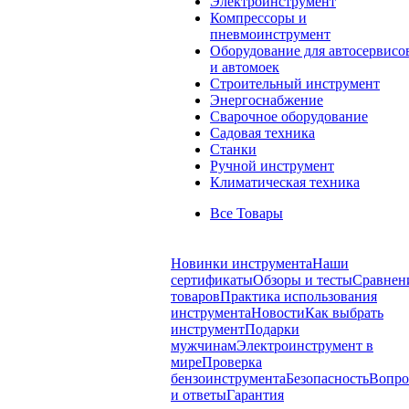
Электроинструмент
Компрессоры и
пневмоинструмент
Оборудование для автосервисо
и автомоек
Строительный инструмент
Энергоснабжение
Сварочное оборудование
Садовая техника
Станки
Ручной инструмент
Климатическая техника
Все Товары
Новинки инструмента
Наши
сертификаты
Обзоры и тесты
Сравнен
товаров
Практика использования
инструмента
Новости
Как выбрать
инструмент
Подарки
мужчинам
Электроинструмент в
мире
Проверка
бензоинструмента
Безопасность
Вопр
и ответы
Гарантия