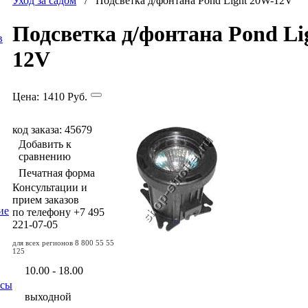
Уход за садом
/ Подсветка д/фонтана Pond Light 20W-12V
Подсветка д/фонтана Pond Li
в
12V
Цена:
1410
Руб.
код заказа: 45679
Добавить к
сравнению
Печатная форма
Консультации и
прием заказов
ие
по телефону
+7 495
221-07-05
для всех регионов
8 800 55 55
125
10.00 - 18.00
осы
выходной