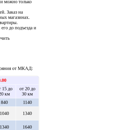
ии можно только
ей. Заказ на
ных магазинах.
квартиры.
 его до подъезда и
ечить
стояния от МКАД:
0.00
т 15 до
от 20 до
20 км
30 км
840
1140
1040
1340
1340
1640