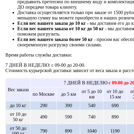
предъявить претензии по внешнему виду и комплектац
ДО передачи товара клиенту.
Доставка осуществляется только при заказе от 1500 рубл
меньшую сумму вы можете приобрести в наших рознич
Если вес вашего заказа до 10 кг
- мы доставим его до 
Если вес вашего заказа от 10 кг до 50 кг
- мы доставим
поможем разгрузить.
Если вес вашего заказа более 50 кг
- просим вас обесп
своеременную разгрузку своими силами.
Время работы службы доставки:
7 ДНЕЙ В НЕДЕЛЮ: с 09-00 до 20-00.
Стоимость курьерской доставки зависит от веса заказа и рас
7 ДНЕЙ В НЕДЕЛЮ
с 09.00 до 2
Вес заказа
от 5 до 10
от 10 до
о
по Москве
до 5 км
км
15 км
до 10 кг
290
390
540
690
от 10 до
490
590
740
890
50 кг
от 50 до
790
890
1040
1190
100 кг