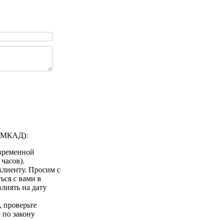
а МКАД):
 временной
 часов).
клиенту. Просим с
ься с вами в
лиять на дату
 проверьте
 по закону