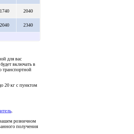
1740
2040
2040
2340
ой для вас
будет включать в
до транспортной
о 20 кг с пунктом
итель
.
 нашем розничном
ованного получения