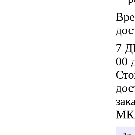
Вре
дос
7 Д
00 
Сто
дос
зак
МК
Вес