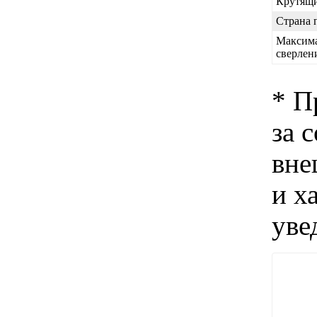
Крутящи
Страна 
Максим
сверлен
* П
за 
вне
и х
уве