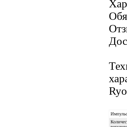
Хар
Обя
Отз
Дос
Тех
хар
Ryo
Импуль
Количес
регулир