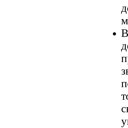
д
м
В
д
п
з
п
т
с
у