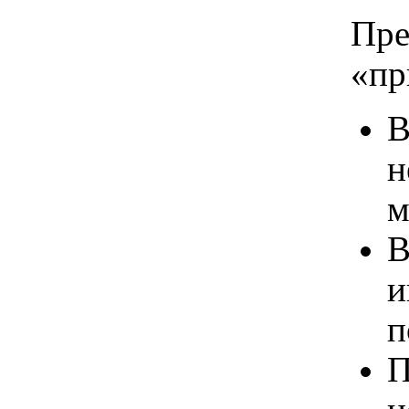
Пре
«пр
В
н
м
В
и
п
П