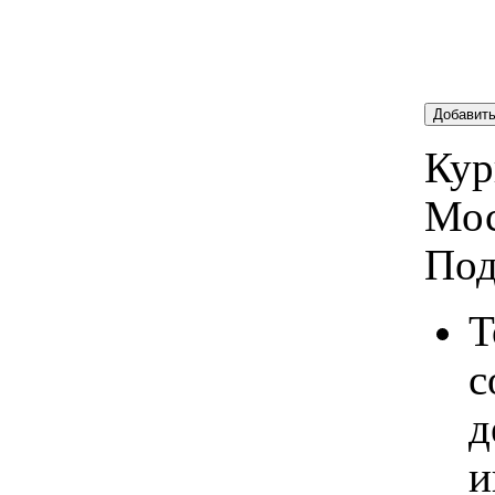
Добавит
Кур
Мос
Под
Т
с
д
и