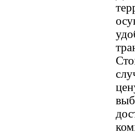
тер
осу
удо
тра
Сто
слу
цен
выб
дос
ком