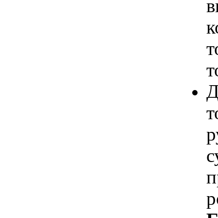
в
к
т
т
Д
т
р
с
п
р