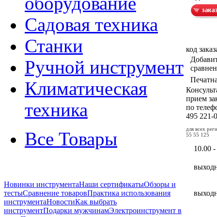
оборудование
Садовая техника
Станки
код заказ
Добавит
Ручной инструмент
сравне
Печатн
Климатическая
Консульт
прием за
техника
по теле
495
221-
для всех ре
Все Товары
55 55 125
10.00 -
выход
Новинки инструмента
Наши сертификаты
Обзоры и
выход
тесты
Сравнение товаров
Практика использования
инструмента
Новости
Как выбрать
инструмент
Подарки мужчинам
Электроинструмент в