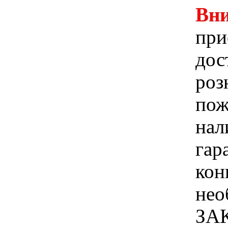
Вни
при
дос
роз
пож
нал
гар
кон
не
ЗА