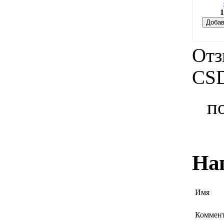
1
Добав
Отз
CSD
п
На
Имя
Коммен