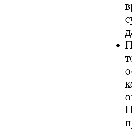
в
с
д
П
т
о
к
о
П
п