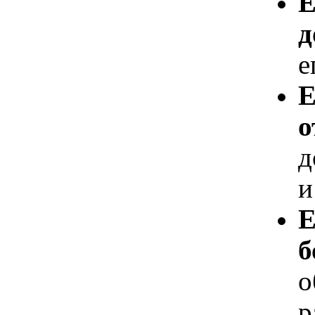
Е
д
е
Е
о
д
и
Е
б
о
р