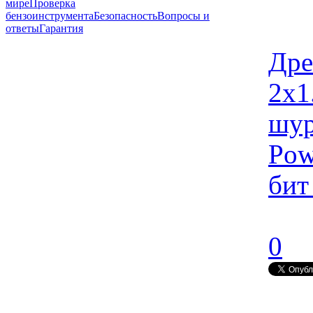
мире
Проверка
бензоинструмента
Безопасность
Вопросы и
ответы
Гарантия
Дре
2x1
шур
Pow
бит
0