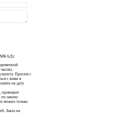
а МКАД):
 временной
 часов).
клиенту. Просим с
ься с вами в
лиять на дату
 проверьте
 по закону
ии можно только
ей. Заказ на