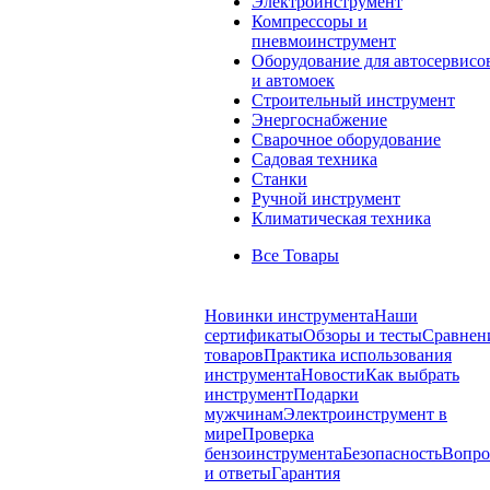
Электроинструмент
Компрессоры и
пневмоинструмент
Оборудование для автосервисо
и автомоек
Строительный инструмент
Энергоснабжение
Сварочное оборудование
Садовая техника
Станки
Ручной инструмент
Климатическая техника
Все Товары
Новинки инструмента
Наши
сертификаты
Обзоры и тесты
Сравнен
товаров
Практика использования
инструмента
Новости
Как выбрать
инструмент
Подарки
мужчинам
Электроинструмент в
мире
Проверка
бензоинструмента
Безопасность
Вопр
и ответы
Гарантия