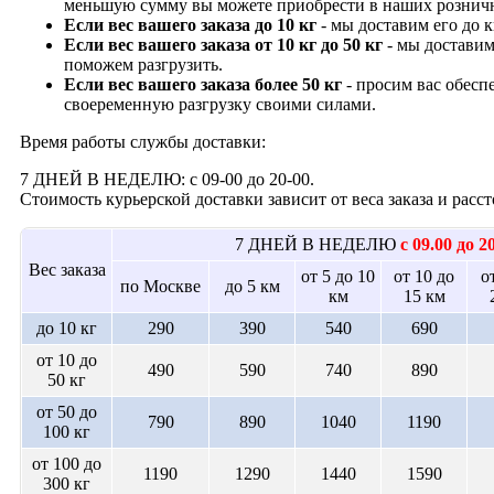
меньшую сумму вы можете приобрести в наших рознич
Если вес вашего заказа до 10 кг
- мы доставим его до 
Если вес вашего заказа от 10 кг до 50 кг
- мы доставим
поможем разгрузить.
Если вес вашего заказа более 50 кг
- просим вас обесп
своеременную разгрузку своими силами.
Время работы службы доставки:
7 ДНЕЙ В НЕДЕЛЮ: с 09-00 до 20-00.
Стоимость курьерской доставки зависит от веса заказа и рас
7 ДНЕЙ В НЕДЕЛЮ
с 09.00 до 2
Вес заказа
от 5 до 10
от 10 до
о
по Москве
до 5 км
км
15 км
до 10 кг
290
390
540
690
от 10 до
490
590
740
890
50 кг
от 50 до
790
890
1040
1190
100 кг
от 100 до
1190
1290
1440
1590
300 кг