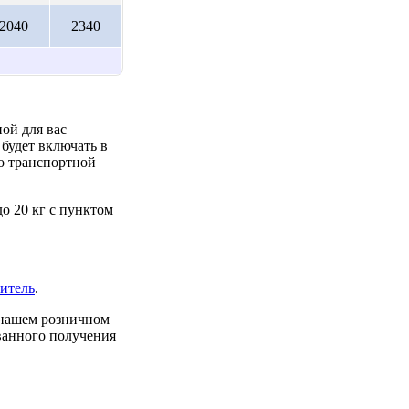
2040
2340
ой для вас
будет включать в
до транспортной
о 20 кг с пунктом
итель
.
 нашем розничном
ованного получения