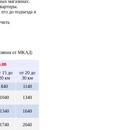
ных магазинах.
квартиры.
 его до подъезда и
ечить
стояния от МКАД:
0.00
т 15 до
от 20 до
20 км
30 км
840
1140
1040
1340
1340
1640
1740
2040