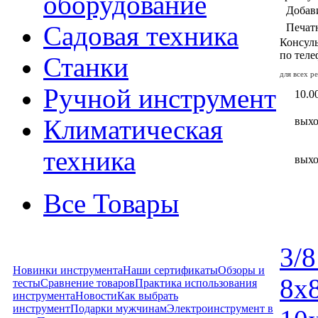
оборудование
Добав
Садовая техника
Печат
Консуль
по тел
Станки
для всех р
Ручной инструмент
10.00
Климатическая
вых
техника
вых
Все Товары
3/8
Новинки инструмента
Наши сертификаты
Обзоры и
8x
тесты
Сравнение товаров
Практика использования
инструмента
Новости
Как выбрать
инструмент
Подарки мужчинам
Электроинструмент в