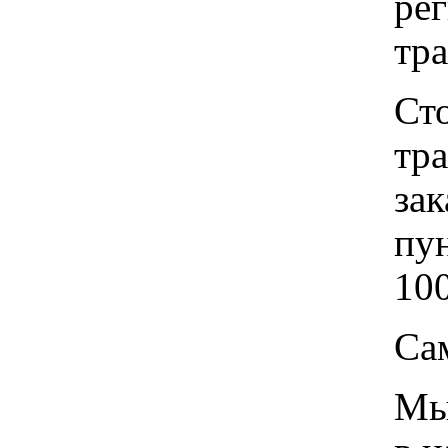
рег
тр
Ст
тр
зак
пу
100
Са
Мы 