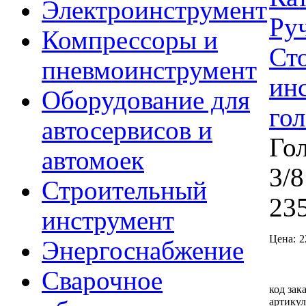
Электроинструмент
Ру
Компрессоры и
Ст
пневмоинструмент
ин
Оборудование для
го
автосервисов и
Го
автомоек
3/8
Строительный
23
инструмент
Цена:
2
Энергоснабжение
Сварочное
код зака
артикул