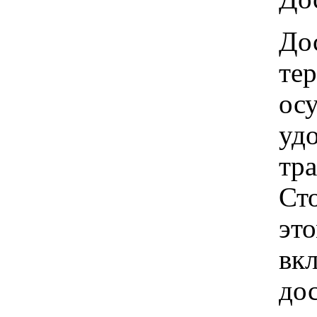
Дос
те
ос
удо
тр
Ст
это
вкл
до