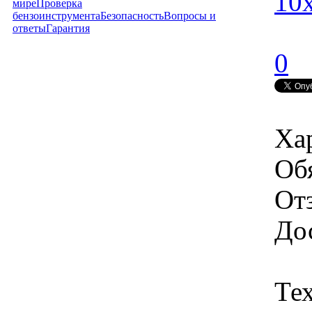
10
мире
Проверка
бензоинструмента
Безопасность
Вопросы и
ответы
Гарантия
0
Ха
Об
От
Дос
Те