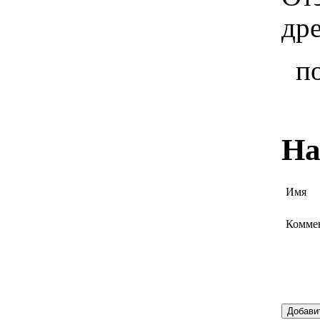
др
п
На
Имя
Комме
Добави