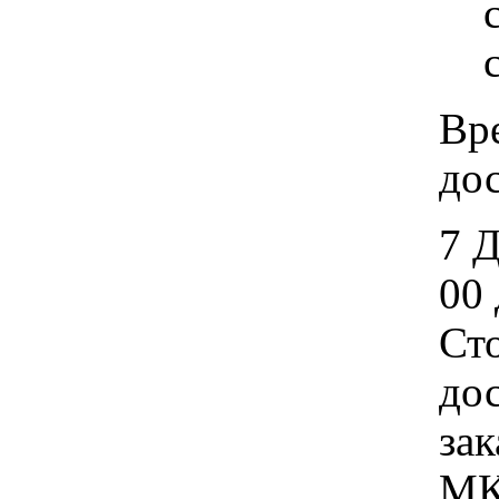
Вр
дос
7 
00 
Ст
дос
зак
МК