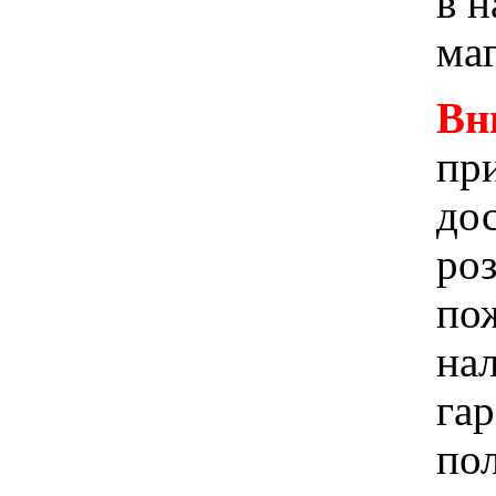
в 
ма
Вн
при
до
ро
пож
на
га
по