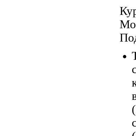
Кур
Мо
По