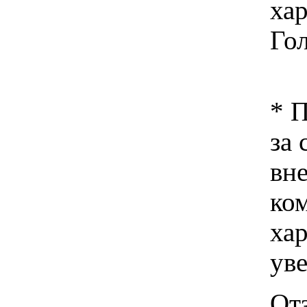
хар
Го
* 
за 
вн
ко
хар
ув
Отз