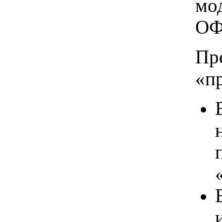
мо
ОФ
Пр
«п