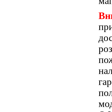
ма
Вн
при
до
ро
пож
на
га
по
мо