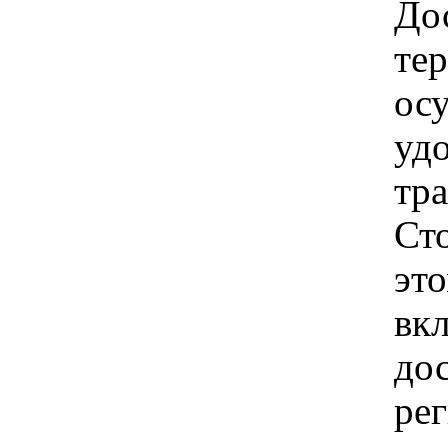
Дос
те
ос
удо
тр
Ст
это
вкл
до
рег