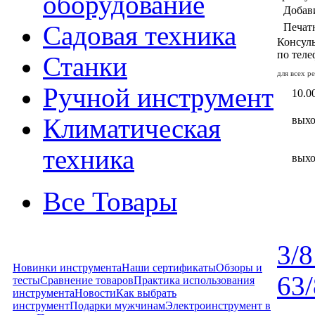
оборудование
Добав
Садовая техника
Печат
Консуль
по тел
Станки
для всех р
Ручной инструмент
10.00
Климатическая
вых
техника
вых
Все Товары
3/
Новинки инструмента
Наши сертификаты
Обзоры и
6
3
тесты
Сравнение товаров
Практика использования
инструмента
Новости
Как выбрать
инструмент
Подарки мужчинам
Электроинструмент в