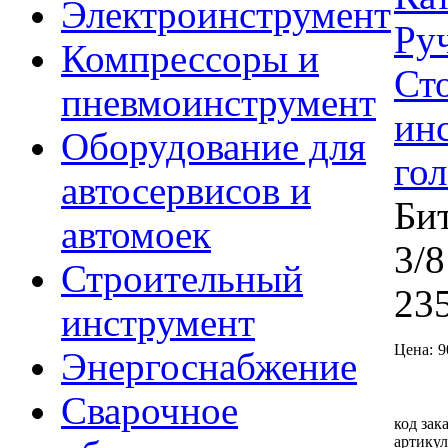
Электроинструмент
Ру
Компрессоры и
Ст
пневмоинструмент
ин
Оборудование для
го
автосервисов и
Би
автомоек
3/
Строительный
23
инструмент
Цена:
9
Энергоснабжение
Сварочное
код зака
артикул