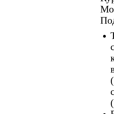
Мо
По