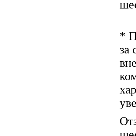
ше
* 
за 
вн
ко
хар
ув
Отз
ше