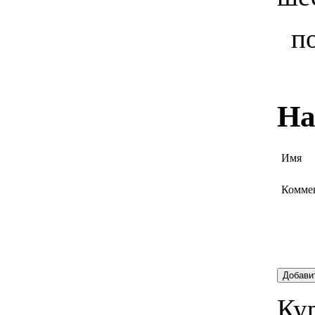
п
На
Имя
Комме
Добави
Кур