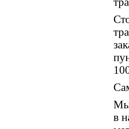
тр
Ст
тр
зак
пу
100
Са
Мы 
в 