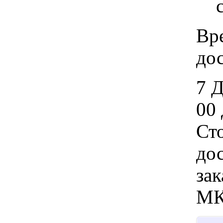
Вр
дос
7 
00 
Ст
дос
зак
МК