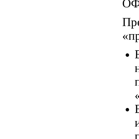
ОФ
Пр
«п