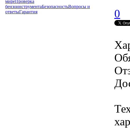
мире
Проверка
бензоинструмента
Безопасность
Вопросы и
0
ответы
Гарантия
Ха
Об
От
Дос
Те
хар