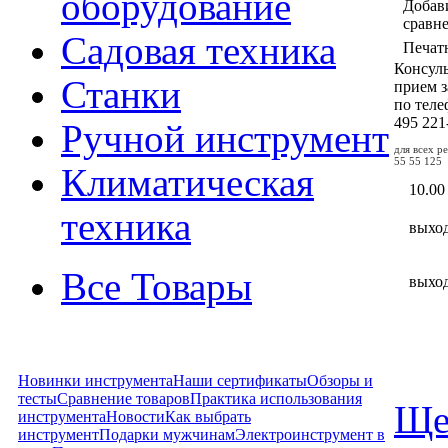
оборудование
Добав
сравн
Садовая техника
Печат
Консул
Станки
прием з
по тел
495
221
Ручной инструмент
для всех р
55 55 125
Климатическая
10.00
техника
выхо
Все Товары
выхо
Новинки инструмента
Наши сертификаты
Обзоры и
тесты
Сравнение товаров
Практика использования
Ще
инструмента
Новости
Как выбрать
инструмент
Подарки мужчинам
Электроинструмент в