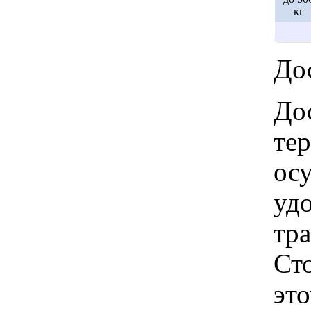
кг
Дос
Дос
те
ос
удо
тр
Ст
это