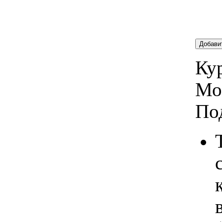
Добави
Кур
Мо
По