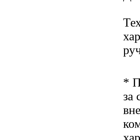
Те
ха
ру
* 
за 
вн
ко
хар