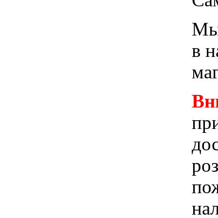
Мы 
в 
ма
Вн
при
до
ро
пож
на