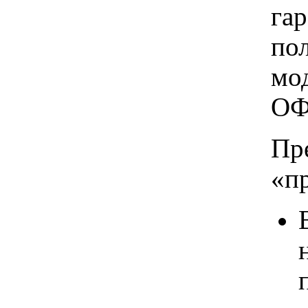
га
по
мо
ОФ
Пр
«п