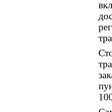
вкл
до
рег
тр
Ст
тр
зак
пу
100
Са