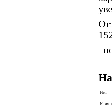
ув
От
15
п
На
Имя
Комме