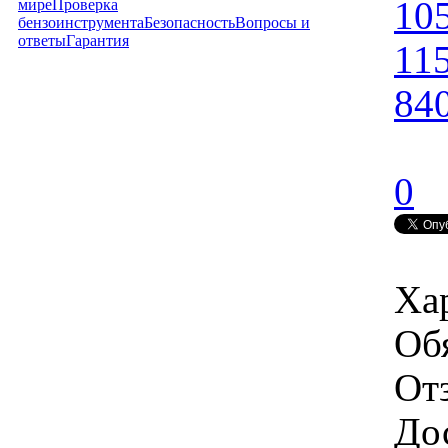
10
мире
Проверка
бензоинструмента
Безопасность
Вопросы и
ответы
Гарантия
11
84
0
Ха
Об
От
Дос