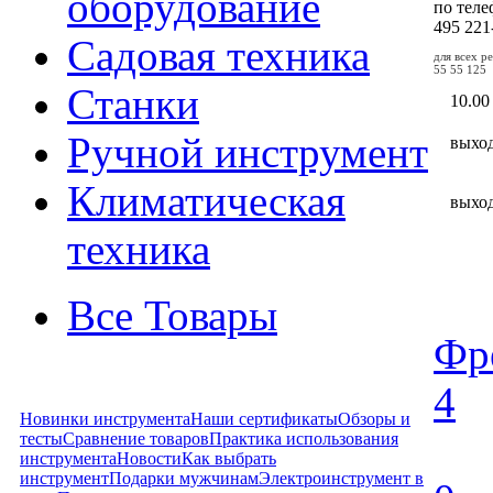
оборудование
по тел
495
221
Садовая техника
для всех р
55 55 125
Станки
10.00
Ручной инструмент
выхо
Климатическая
выхо
техника
Все Товары
Фре
4
Новинки инструмента
Наши сертификаты
Обзоры и
тесты
Сравнение товаров
Практика использования
инструмента
Новости
Как выбрать
инструмент
Подарки мужчинам
Электроинструмент в