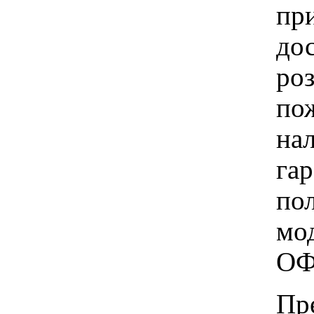
при
до
ро
пож
на
га
по
мо
ОФ
Пр