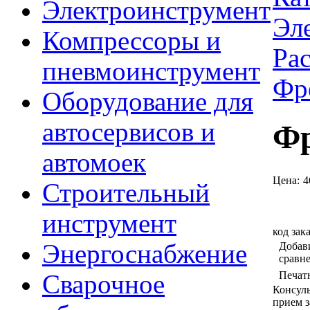
Электроинструмент
Эл
Компрессоры и
Ра
пневмоинструмент
Фр
Оборудование для
автосервисов и
Фр
автомоек
Цена:
4
Строительный
инструмент
код зак
Энергоснабжение
Добав
сравн
Печат
Сварочное
Консул
прием з