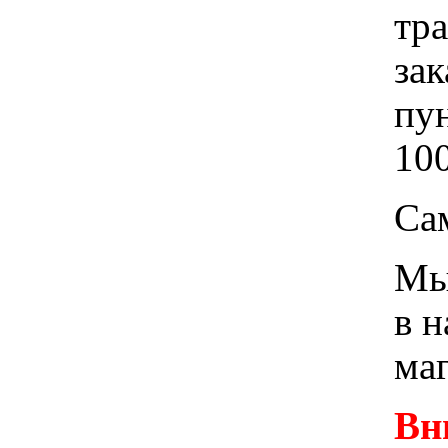
тр
зак
пу
100
Са
Мы 
в 
ма
Вн