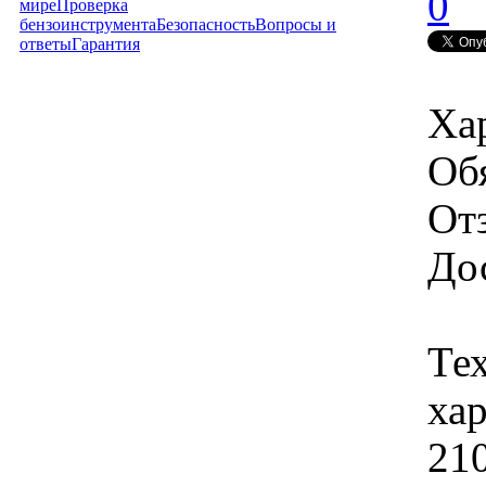
0
мире
Проверка
бензоинструмента
Безопасность
Вопросы и
ответы
Гарантия
Ха
Об
От
Дос
Те
ха
210