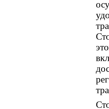
ос
удо
тр
Ст
это
вкл
до
рег
тр
Ст