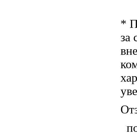
* 
за 
вн
ко
хар
ув
Отз
п