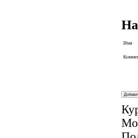
На
Имя
Комме
Добави
Кур
Мо
По