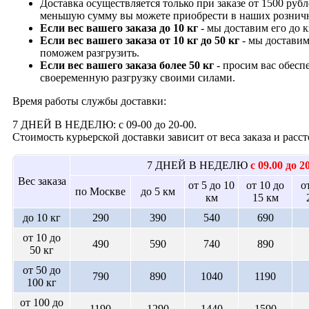
Доставка осуществляется только при заказе от 1500 рубл
меньшую сумму вы можете приобрести в наших рознич
Если вес вашего заказа до 10 кг
- мы доставим его до 
Если вес вашего заказа от 10 кг до 50 кг
- мы доставим
поможем разгрузить.
Если вес вашего заказа более 50 кг
- просим вас обесп
своеременную разгрузку своими силами.
Время работы службы доставки:
7 ДНЕЙ В НЕДЕЛЮ: с 09-00 до 20-00.
Стоимость курьерской доставки зависит от веса заказа и рас
7 ДНЕЙ В НЕДЕЛЮ
с 09.00 до 2
Вес заказа
от 5 до 10
от 10 до
о
по Москве
до 5 км
км
15 км
до 10 кг
290
390
540
690
от 10 до
490
590
740
890
50 кг
от 50 до
790
890
1040
1190
100 кг
от 100 до
1190
1290
1440
1590