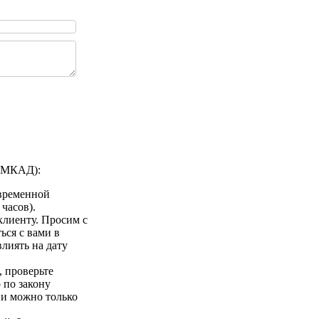
а МКАД):
 временной
 часов).
клиенту. Просим с
ься с вами в
лиять на дату
 проверьте
 по закону
ии можно только