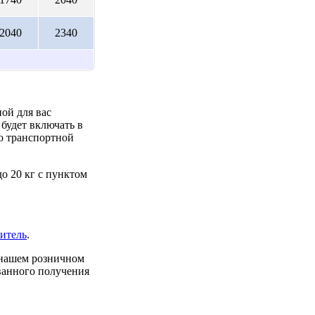
2040
2340
ой для вас
будет включать в
до транспортной
о 20 кг с пунктом
итель
.
 нашем розничном
ованного получения