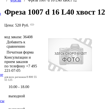
/
Фрезы
/ Фреза 1007 d 16 L40 хвост 12
Фреза 1007 d 16 L40 хвост 12
в
Цена:
520
Руб.
код заказа: 36408
Добавить к
сравнению
Печатная форма
Консультации и
прием заказов
по телефону
+7 495
221-07-05
ие
для всех регионов
8 800 55
55 125
10.00 - 18.00
выходной
осы