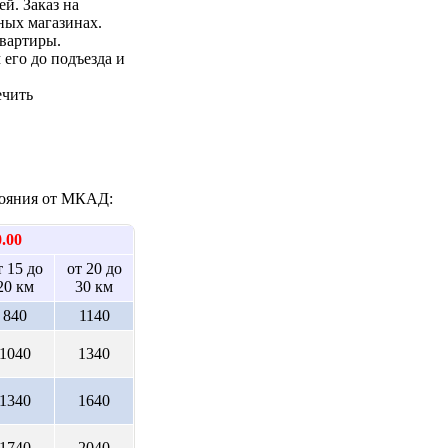
ей. Заказ на
ных магазинах.
квартиры.
 его до подъезда и
ечить
стояния от МКАД:
0.00
т 15 до
от 20 до
20 км
30 км
840
1140
1040
1340
1340
1640
1740
2040