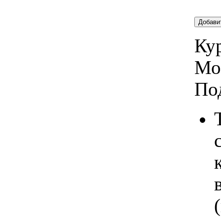
Добави
Кур
Мо
По