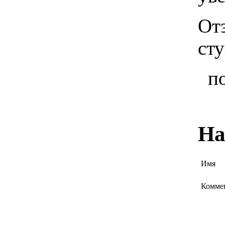
От
ст
п
На
Имя
Комме