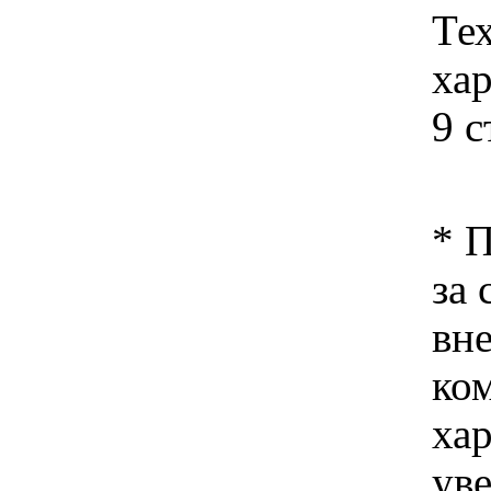
Те
ха
9 
* 
за 
вн
ко
хар
ув