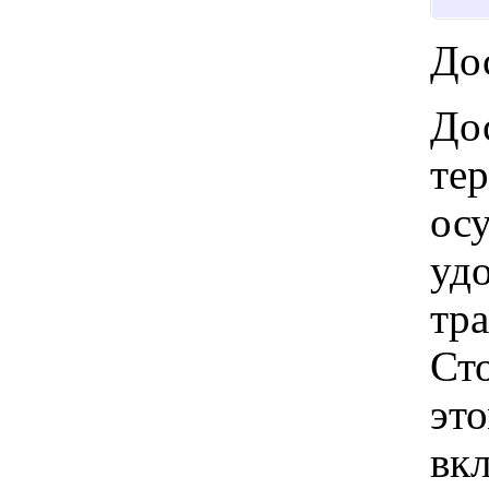
Дос
Дос
те
ос
удо
тр
Ст
это
вкл