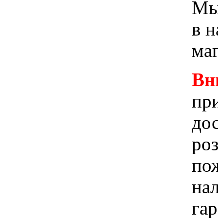
Мы 
в 
ма
Вн
при
до
ро
пож
на
га