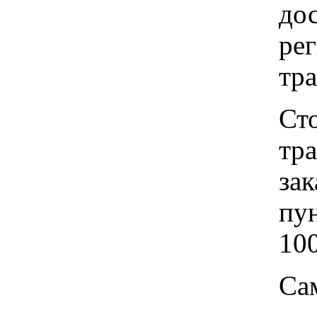
до
рег
тр
Ст
тр
зак
пу
100
Са