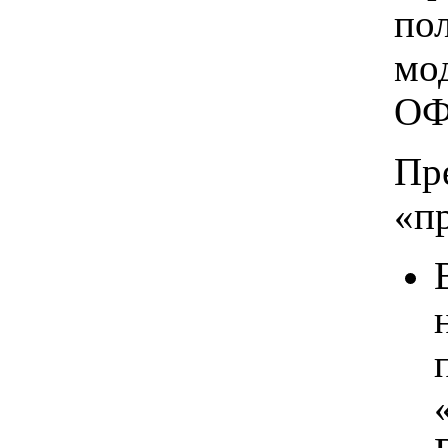
по
мо
ОФ
Пр
«п