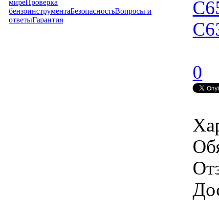
С6
мире
Проверка
бензоинструмента
Безопасность
Вопросы и
ответы
Гарантия
С6
0
Ха
Об
От
Дос