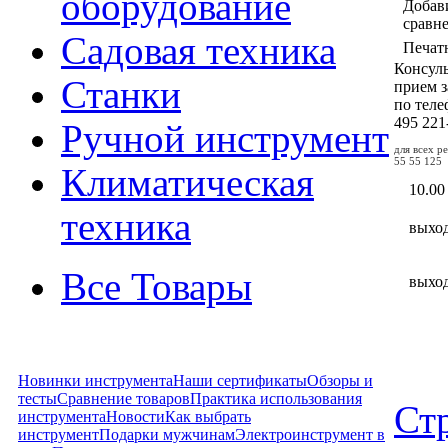
оборудование
Добав
сравн
Садовая техника
Печат
Консул
Станки
прием з
по тел
495
221
Ручной инструмент
для всех р
55 55 125
Климатическая
10.00
техника
выхо
Все Товары
выхо
Новинки инструмента
Наши сертификаты
Обзоры и
тесты
Сравнение товаров
Практика использования
Ст
инструмента
Новости
Как выбрать
инструмент
Подарки мужчинам
Электроинструмент в