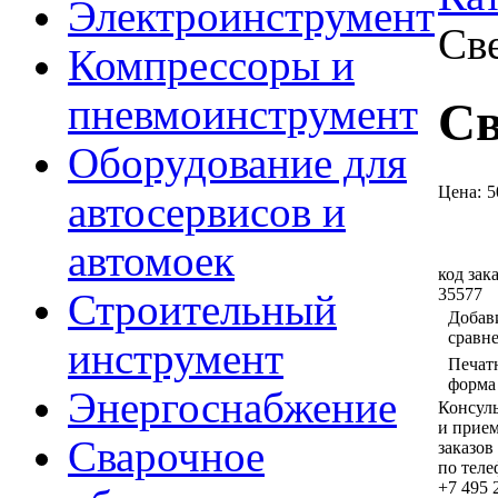
Электроинструмент
Све
Компрессоры и
пневмоинструмент
Св
Оборудование для
Цена:
5
автосервисов и
автомоек
код зака
35577
Строительный
Добав
сравн
инструмент
Печат
форма
Энергоснабжение
Консул
и прие
Сварочное
заказов
по тел
+7 495