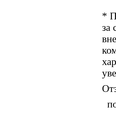
* 
за 
вн
ко
хар
ув
От
п