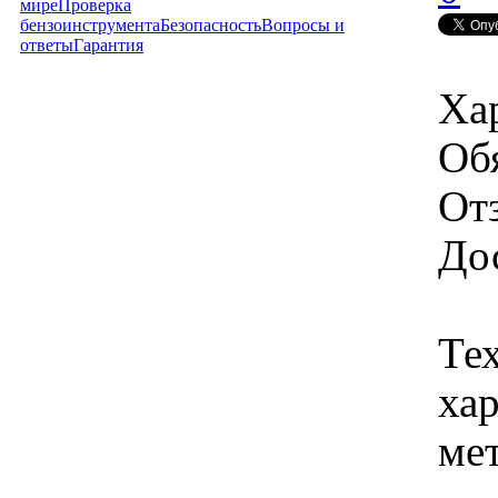
мире
Проверка
бензоинструмента
Безопасность
Вопросы и
ответы
Гарантия
Ха
Об
От
Дос
Те
хар
мет