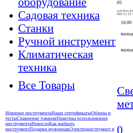
оборудование
05
для всех р
Садовая техника
800 55 55 
10.00 
Станки
выхо
Ручной инструмент
выхо
Климатическая
техника
Все Товары
Све
мет
Новинки инструмента
Наши сертификаты
Обзоры и
тесты
Сравнение товаров
Практика использования
инструмента
Новости
Как выбрать
0
инструмент
Подарки мужчинам
Электроинструмент в