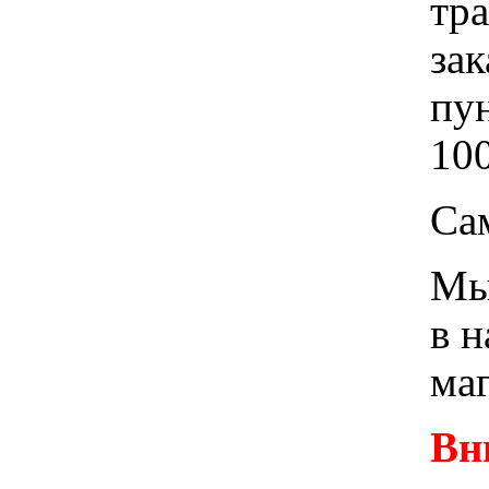
тр
зак
пу
100
Са
Мы 
в 
ма
Вн