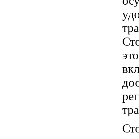
ос
удо
тр
Ст
это
вкл
до
рег
тр
Ст