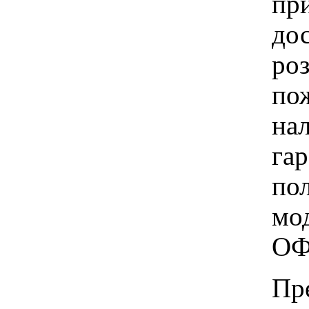
при
до
ро
пож
на
га
по
мо
ОФ
Пр