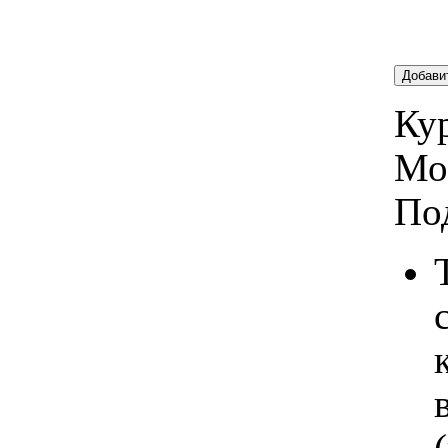
Добави
Кур
Мо
По