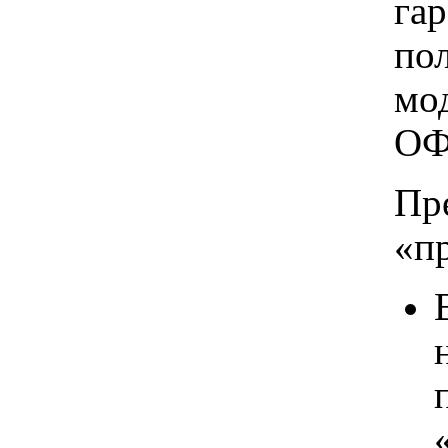
га
по
мо
ОФ
Пр
«п