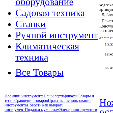
оборудование
код зак
артикул
Садовая техника
Добав
Станки
Печат
Консуль
по тел
Ручной инструмент
для всех р
Климатическая
10.00
техника
вых
вых
Все Товары
Новинки инструмента
Наши сертификаты
Обзоры и
Но
тесты
Сравнение товаров
Практика использования
инструмента
Новости
Как выбрать
инструмент
Подарки мужчинам
Электроинструмент в