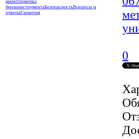
06
мире
Проверка
бензоинструмента
Безопасность
Вопросы и
ме
ответы
Гарантия
ун
0
Ха
Об
От
Дос