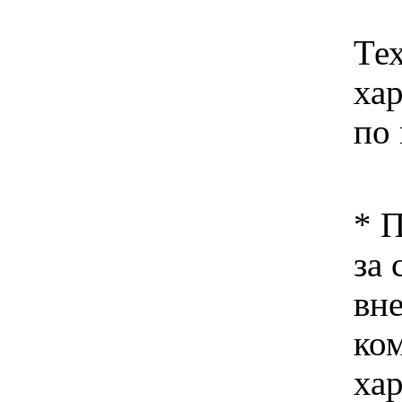
Те
ха
по
* 
за 
вн
ко
хар