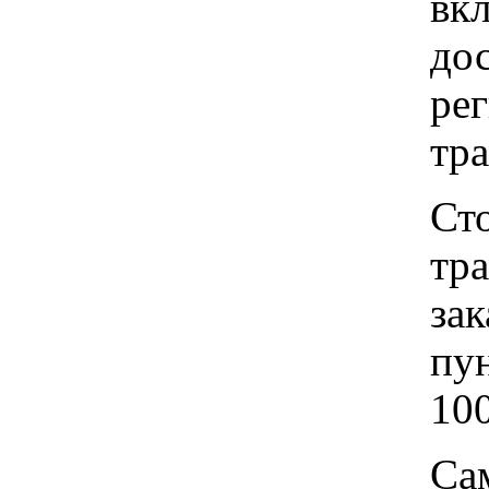
вкл
до
рег
тр
Ст
тр
зак
пу
100
Са