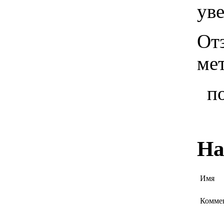
ув
От
ме
п
На
Имя
Комме