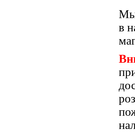
Мы 
в 
ма
Вн
при
до
ро
пож
на