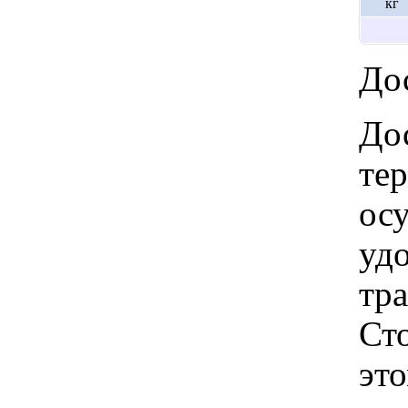
кг
Дос
Дос
те
ос
удо
тр
Ст
это