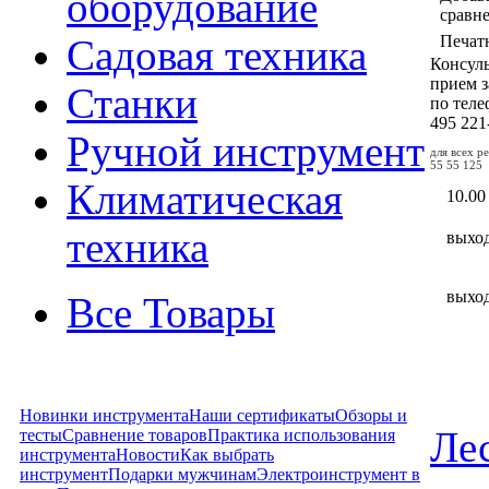
оборудование
сравн
Печат
Садовая техника
Консул
прием з
Станки
по тел
495
221
Ручной инструмент
для всех р
55 55 125
Климатическая
10.00
техника
выхо
выхо
Все Товары
Новинки инструмента
Наши сертификаты
Обзоры и
Лес
тесты
Сравнение товаров
Практика использования
инструмента
Новости
Как выбрать
инструмент
Подарки мужчинам
Электроинструмент в