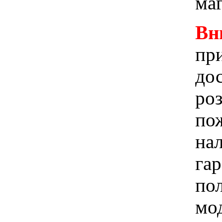
ма
Вн
при
до
ро
пож
на
га
по
мо