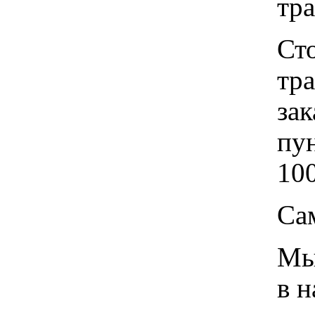
тр
Ст
тр
зак
пу
100
Са
Мы 
в 