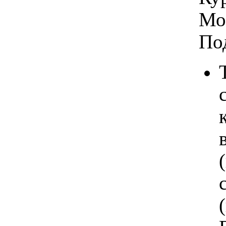
Мо
По