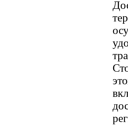
Дос
те
ос
удо
тр
Ст
это
вкл
до
рег