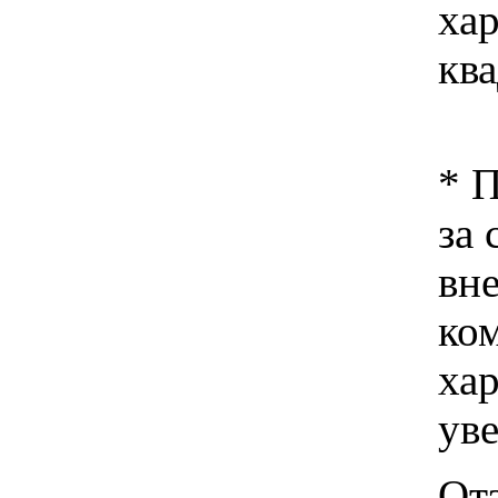
хар
ква
* 
за 
вн
ко
хар
ув
Отз