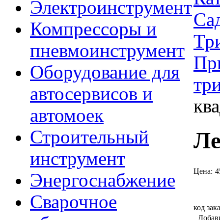
Электроинструмент
Са
Компрессоры и
Тр
пневмоинструмент
Пр
Оборудование для
тр
автосервисов и
ква
автомоек
Строительный
Ле
инструмент
Цена:
4
Энергоснабжение
Сварочное
код зак
Добав