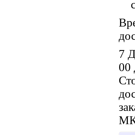
Вр
дос
7 
00 
Ст
дос
зак
МК