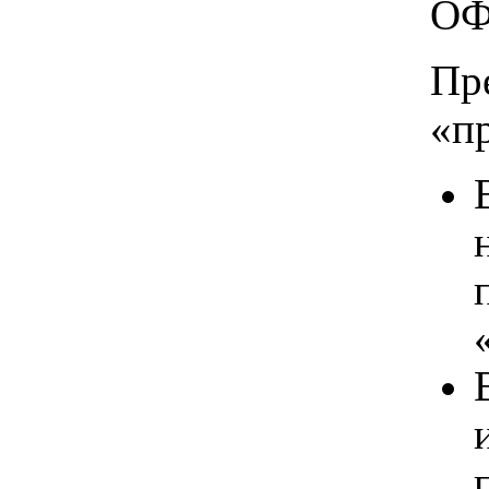
ОФ
Пр
«п