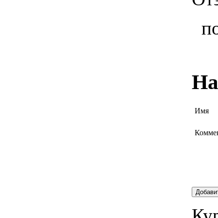
п
На
Имя
Комме
Добави
Кур