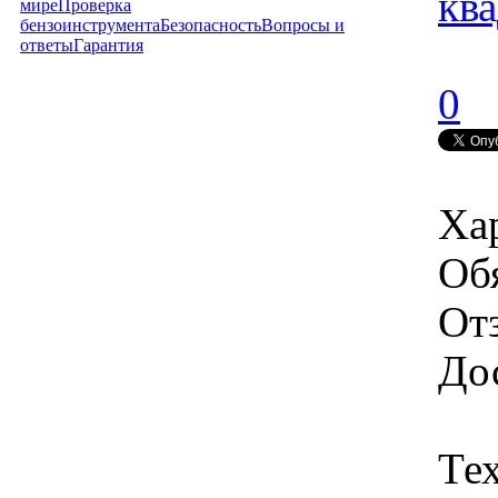
ква
мире
Проверка
бензоинструмента
Безопасность
Вопросы и
ответы
Гарантия
0
Ха
Об
От
Дос
Те