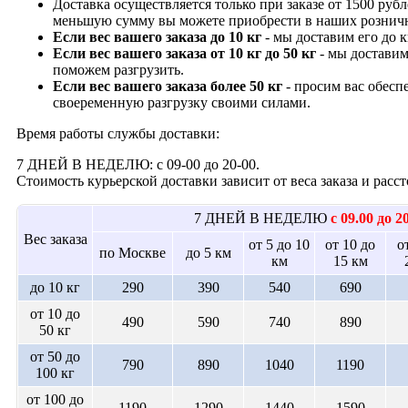
Доставка осуществляется только при заказе от 1500 рубл
меньшую сумму вы можете приобрести в наших рознич
Если вес вашего заказа до 10 кг
- мы доставим его до 
Если вес вашего заказа от 10 кг до 50 кг
- мы доставим
поможем разгрузить.
Если вес вашего заказа более 50 кг
- просим вас обесп
своеременную разгрузку своими силами.
Время работы службы доставки:
7 ДНЕЙ В НЕДЕЛЮ: с 09-00 до 20-00.
Стоимость курьерской доставки зависит от веса заказа и рас
7 ДНЕЙ В НЕДЕЛЮ
с 09.00 до 2
Вес заказа
от 5 до 10
от 10 до
о
по Москве
до 5 км
км
15 км
до 10 кг
290
390
540
690
от 10 до
490
590
740
890
50 кг
от 50 до
790
890
1040
1190
100 кг
от 100 до
1190
1290
1440
1590