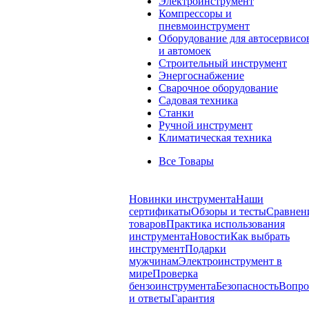
Электроинструмент
Компрессоры и
пневмоинструмент
Оборудование для автосервисо
и автомоек
Строительный инструмент
Энергоснабжение
Сварочное оборудование
Садовая техника
Станки
Ручной инструмент
Климатическая техника
Все Товары
Новинки инструмента
Наши
сертификаты
Обзоры и тесты
Сравнен
товаров
Практика использования
инструмента
Новости
Как выбрать
инструмент
Подарки
мужчинам
Электроинструмент в
мире
Проверка
бензоинструмента
Безопасность
Вопр
и ответы
Гарантия