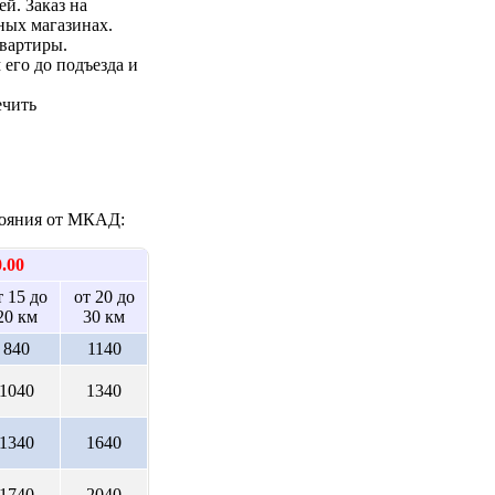
ей. Заказ на
ных магазинах.
квартиры.
 его до подъезда и
ечить
стояния от МКАД:
0.00
т 15 до
от 20 до
20 км
30 км
840
1140
1040
1340
1340
1640
1740
2040