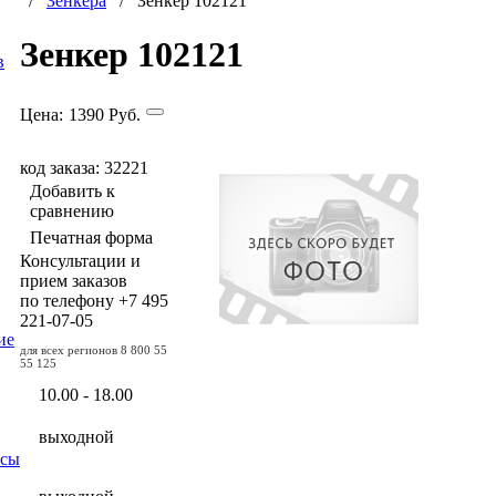
/
Зенкера
/ Зенкер 102121
Зенкер 102121
в
Цена:
1390
Руб.
код заказа: 32221
Добавить к
сравнению
Печатная форма
Консультации и
прием заказов
по телефону
+7 495
221-07-05
ие
для всех регионов
8 800 55
55 125
10.00 - 18.00
выходной
осы