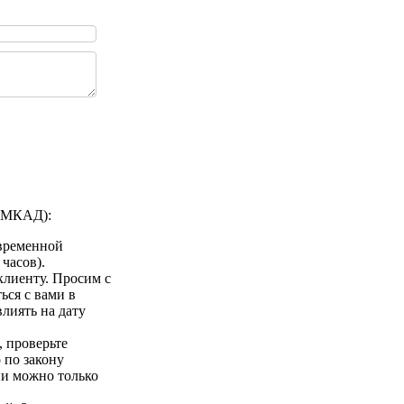
а МКАД):
 временной
 часов).
клиенту. Просим с
ься с вами в
лиять на дату
 проверьте
 по закону
ии можно только