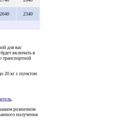
2040
2340
ой для вас
будет включать в
до транспортной
о 20 кг с пунктом
итель
.
 нашем розничном
ованного получения