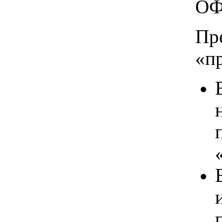
ОФ
Пр
«п