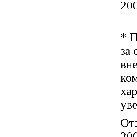
20
* 
за 
вн
ко
хар
ув
От
20