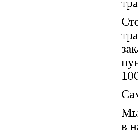
тр
Ст
тр
зак
пу
100
Са
Мы 
в 