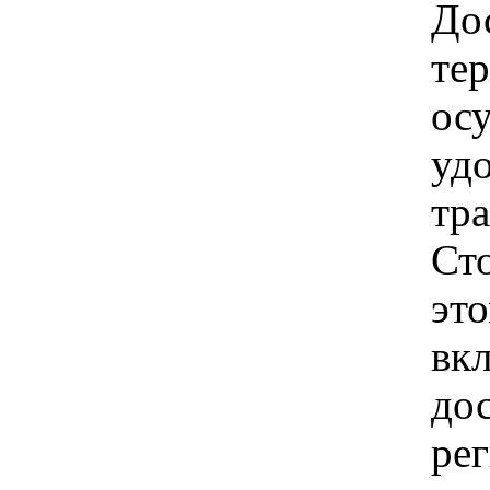
Дос
те
ос
удо
тр
Ст
это
вкл
до
рег