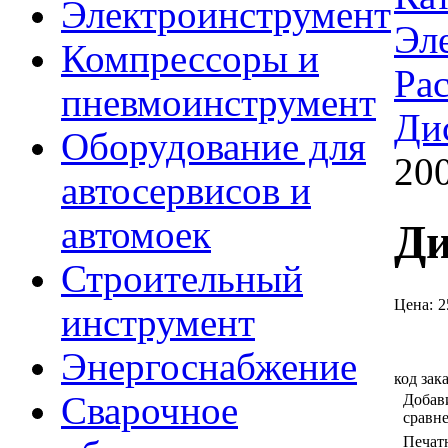
Электроинструмент
Эл
Компрессоры и
Ра
пневмоинструмент
Ди
Оборудование для
20
автосервисов и
автомоек
Ди
Строительный
Цена:
2
инструмент
Энергоснабжение
код зак
Сварочное
Добав
сравн
Печат