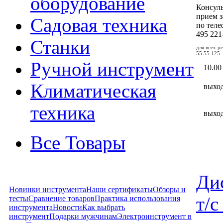
оборудование
Консул
прием з
Садовая техника
по тел
495
221
Станки
для всех р
55 55 125
Ручной инструмент
10.00
Климатическая
выхо
техника
выхо
Все Товары
Ди
Новинки инструмента
Наши сертификаты
Обзоры и
т/
тесты
Сравнение товаров
Практика использования
инструмента
Новости
Как выбрать
инструмент
Подарки мужчинам
Электроинструмент в