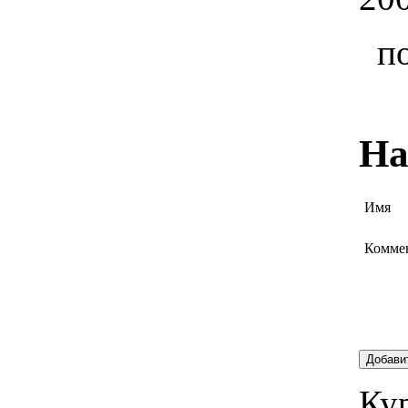
п
На
Имя
Комме
Добави
Кур