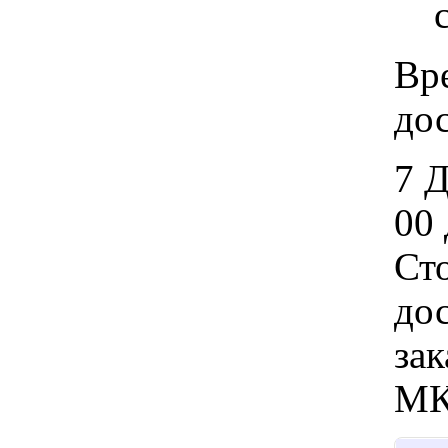
Вр
дос
7 
00 
Ст
дос
зак
МК