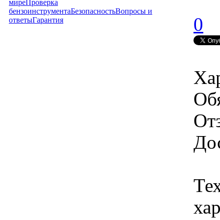
мире
Проверка
бензоинструмента
Безопасность
Вопросы и
0
ответы
Гарантия
Ха
Об
От
Дос
Те
хар