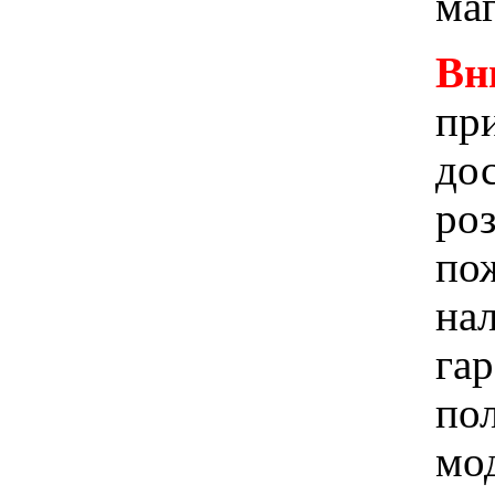
ма
Вн
при
до
ро
пож
на
га
по
мо