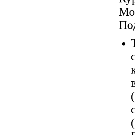
Мо
По