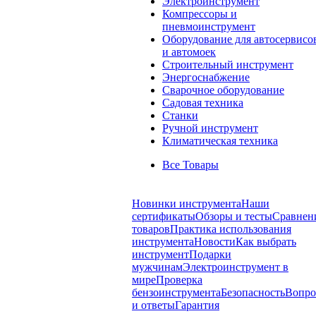
Электроинструмент
Компрессоры и
пневмоинструмент
Оборудование для автосервисо
и автомоек
Строительный инструмент
Энергоснабжение
Сварочное оборудование
Садовая техника
Станки
Ручной инструмент
Климатическая техника
Все Товары
Новинки инструмента
Наши
сертификаты
Обзоры и тесты
Сравнен
товаров
Практика использования
инструмента
Новости
Как выбрать
инструмент
Подарки
мужчинам
Электроинструмент в
мире
Проверка
бензоинструмента
Безопасность
Вопр
и ответы
Гарантия