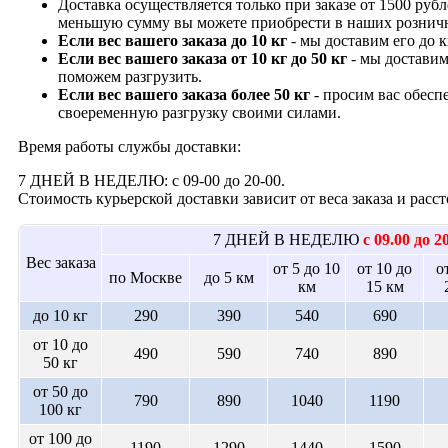
Доставка осуществляется только при заказе от 1500 рубл
меньшую сумму вы можете приобрести в наших рознич
Если вес вашего заказа до 10 кг
- мы доставим его до 
Если вес вашего заказа от 10 кг до 50 кг
- мы доставим
поможем разгрузить.
Если вес вашего заказа более 50 кг
- просим вас обесп
своеременную разгрузку своими силами.
Время работы службы доставки:
7 ДНЕЙ В НЕДЕЛЮ: с 09-00 до 20-00.
Стоимость курьерской доставки зависит от веса заказа и рас
7 ДНЕЙ В НЕДЕЛЮ
с 09.00 до 2
Вес заказа
от 5 до 10
от 10 до
о
по Москве
до 5 км
км
15 км
до 10 кг
290
390
540
690
от 10 до
490
590
740
890
50 кг
от 50 до
790
890
1040
1190
100 кг
от 100 до
1190
1290
1440
1590