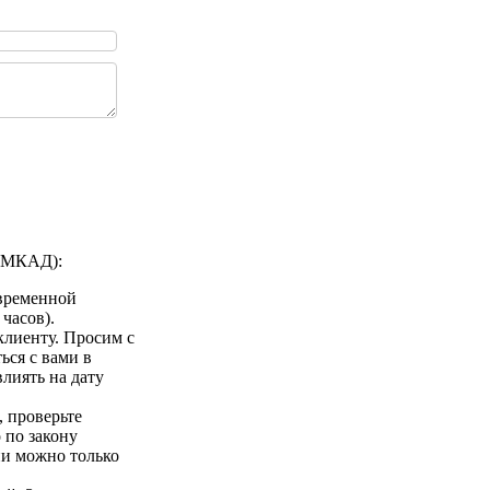
а МКАД):
 временной
 часов).
клиенту. Просим с
ься с вами в
лиять на дату
 проверьте
 по закону
ии можно только