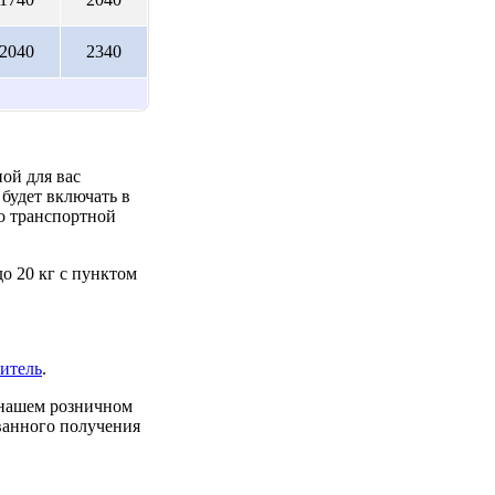
2040
2340
ой для вас
будет включать в
до транспортной
о 20 кг с пунктом
итель
.
 нашем розничном
ованного получения