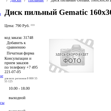
/
Диски
/
Пильные
/ Диск пильный Gematic 160x30x36 
Диск пильный Gematic 160x3
в
Цена:
790
Руб.
код заказа: 31748
Добавить к
сравнению
Печатная форма
Консультации и
прием заказов
по телефону
+7 495
221-07-05
ие
для всех регионов
8 800 55
55 125
10.00 - 18.00
выходной
осы