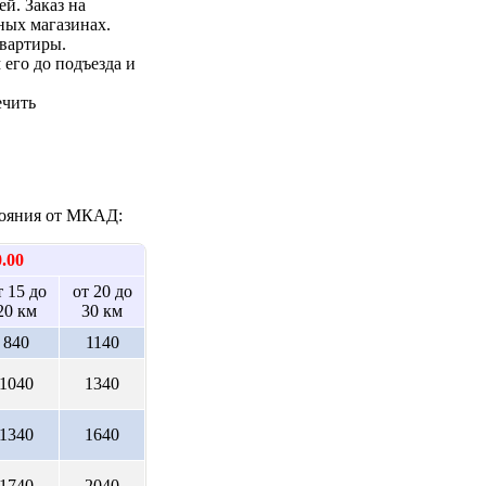
ей. Заказ на
ных магазинах.
квартиры.
 его до подъезда и
ечить
стояния от МКАД:
0.00
т 15 до
от 20 до
20 км
30 км
840
1140
1040
1340
1340
1640
1740
2040