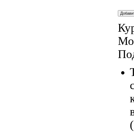
Добави
Кур
Мо
По