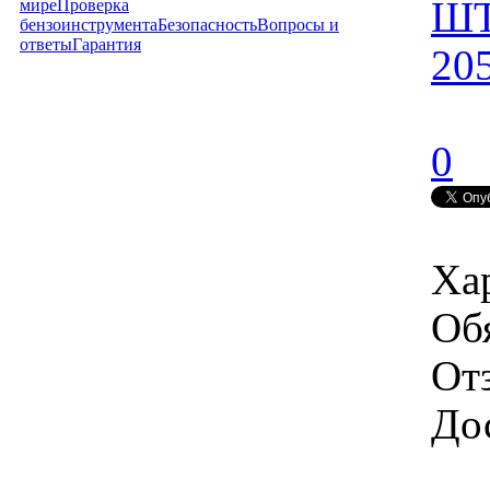
Ш
мире
Проверка
бензоинструмента
Безопасность
Вопросы и
ответы
Гарантия
20
0
Ха
Об
От
Дос