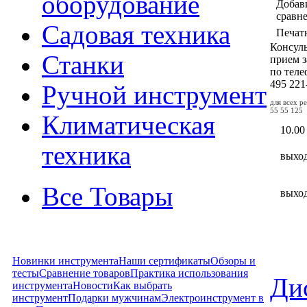
оборудование
Добав
сравн
Садовая техника
Печат
Консул
Станки
прием з
по тел
495
221
Ручной инструмент
для всех р
55 55 125
Климатическая
10.00
техника
выхо
Все Товары
выхо
Новинки инструмента
Наши сертификаты
Обзоры и
тесты
Сравнение товаров
Практика использования
Ди
инструмента
Новости
Как выбрать
инструмент
Подарки мужчинам
Электроинструмент в