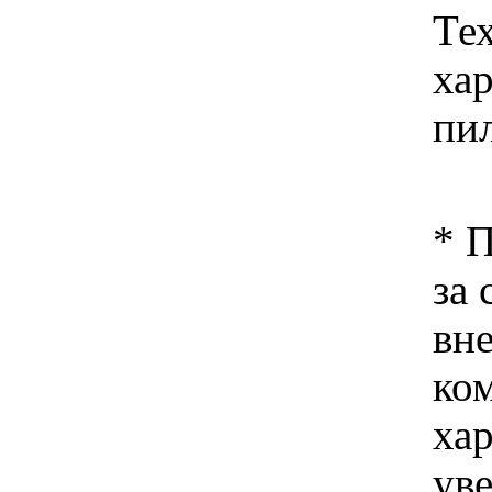
Те
ха
пи
* 
за 
вн
ко
хар
ув