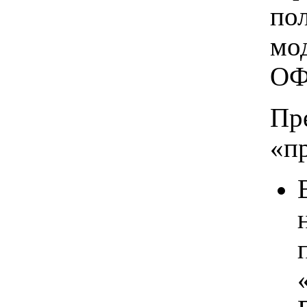
по
мо
ОФ
Пр
«п