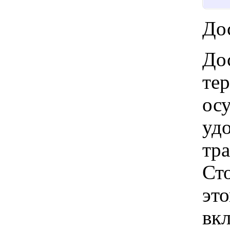
Дос
Дос
те
ос
удо
тр
Ст
это
вкл