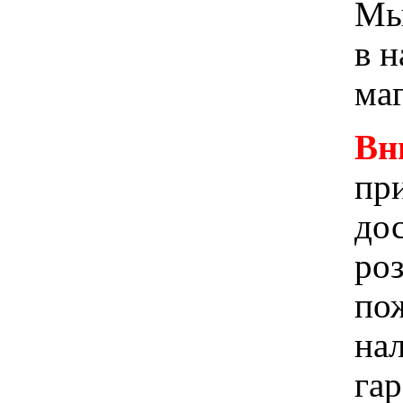
Мы 
в 
ма
Вн
при
до
ро
пож
на
га