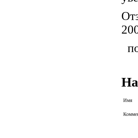
От
20
п
На
Имя
Комме