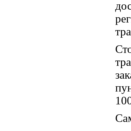
до
рег
тр
Ст
тр
зак
пу
100
Са