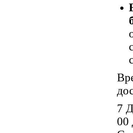
Вр
дос
7 
00 