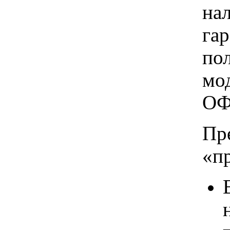
на
га
по
мо
ОФ
Пр
«п