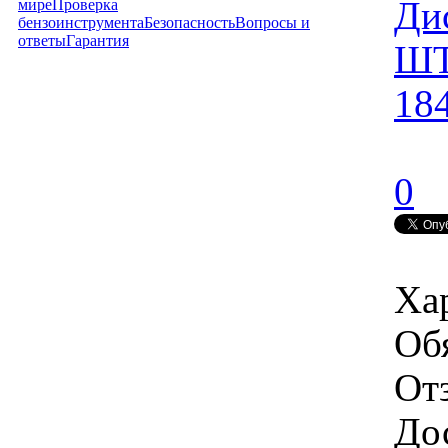
Ди
мире
Проверка
бензоинструмента
Безопасность
Вопросы и
ответы
Гарантия
Ш
18
0
Ха
Об
От
Дос