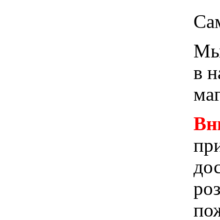
Са
Мы 
в 
ма
Вн
при
до
ро
пож