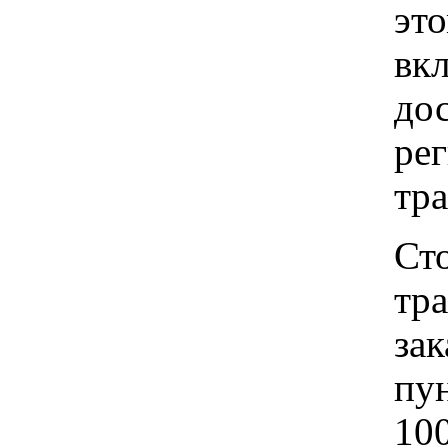
это
вкл
до
рег
тр
Ст
тр
зак
пу
100