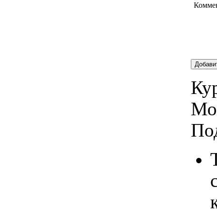
Комме
Добави
Кур
Мо
По