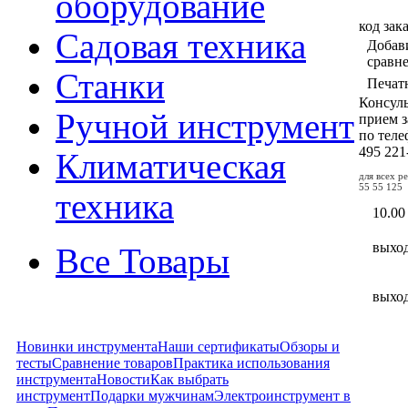
оборудование
код зак
Садовая техника
Добав
сравн
Станки
Печат
Консул
Ручной инструмент
прием з
по тел
495
221
Климатическая
для всех р
55 55 125
техника
10.00
выхо
Все Товары
выхо
Новинки инструмента
Наши сертификаты
Обзоры и
тесты
Сравнение товаров
Практика использования
инструмента
Новости
Как выбрать
инструмент
Подарки мужчинам
Электроинструмент в