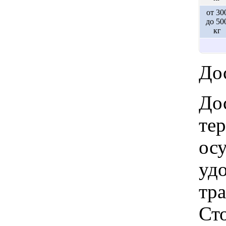
от 30
до 50
кг
Дос
Дос
те
ос
удо
тр
Ст