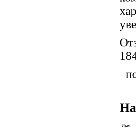
хар
ув
От
18
п
На
Имя