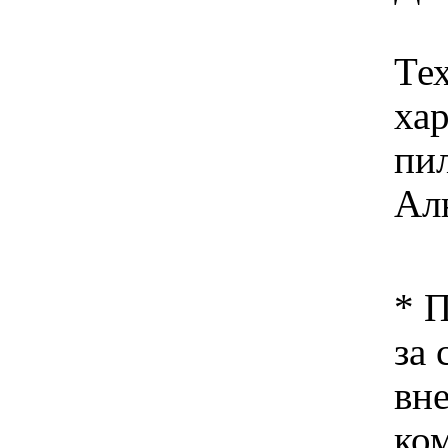
Те
ха
пи
Ал
* 
за 
вн
ко