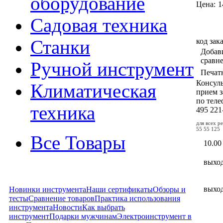
оборудование
Цена:
1
Садовая техника
код зак
Станки
Добав
сравн
Ручной инструмент
Печат
Консул
Климатическая
прием з
по тел
техника
495
221
для всех р
55 55 125
Все Товары
10.00
выхо
выхо
Новинки инструмента
Наши сертификаты
Обзоры и
тесты
Сравнение товаров
Практика использования
инструмента
Новости
Как выбрать
инструмент
Подарки мужчинам
Электроинструмент в