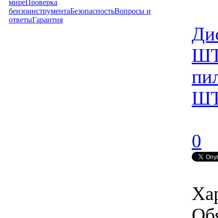
мире
Проверка
бензоинструмента
Безопасность
Вопросы и
ответы
Гарантия
Ди
Ш
пи
Ш
0
Ха
Об