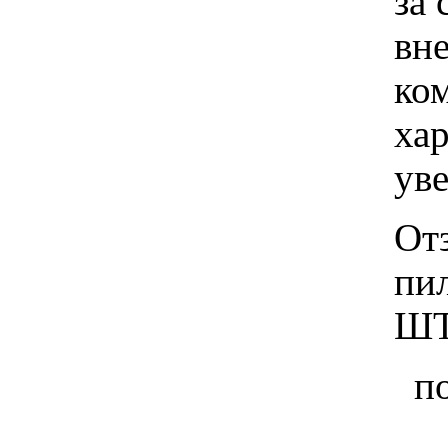
за 
вн
ко
хар
ув
От
пи
Ш
п