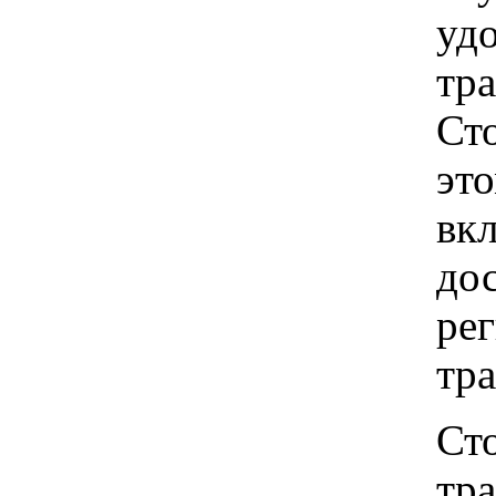
удо
тр
Ст
это
вкл
до
рег
тр
Ст
тр