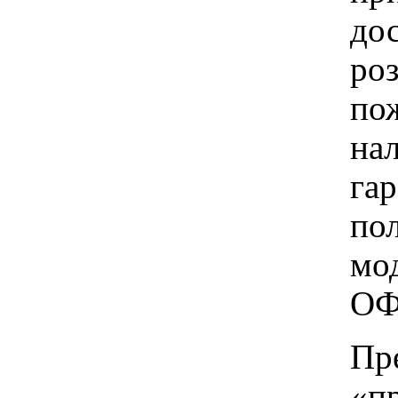
до
ро
пож
на
га
по
мо
ОФ
Пр
«п