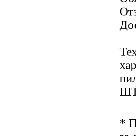
От
Дос
Те
ха
пи
Ш
* 