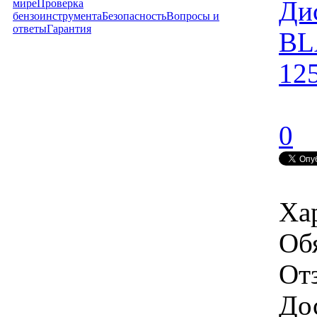
Ди
мире
Проверка
бензоинструмента
Безопасность
Вопросы и
ответы
Гарантия
BL
12
0
Ха
Об
От
Дос