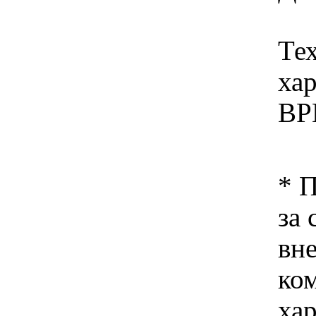
Те
хар
BP
* 
за 
вн
ко
хар