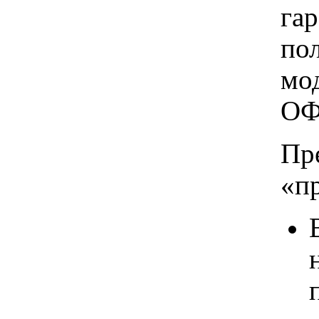
га
по
мо
ОФ
Пр
«п