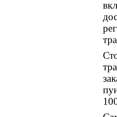
вкл
до
рег
тр
Ст
тр
зак
пу
100
Са