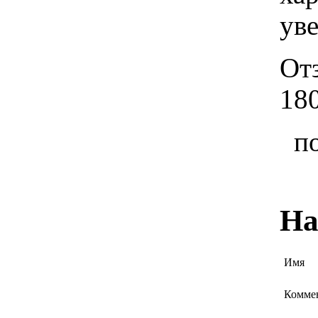
ув
От
18
п
На
Имя
Комме