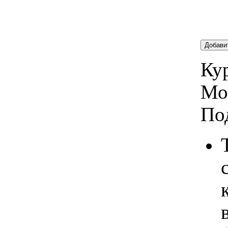
Добави
Кур
Мо
По