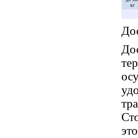
кг
Дос
Дос
те
ос
удо
тр
Ст
это