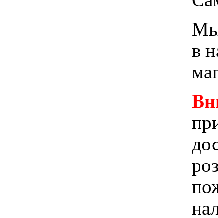
Мы 
в 
ма
Вн
при
до
ро
пож
на