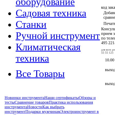
оборудование
код зак
Садовая техника
Добав
сравн
Станки
Печат
Консул
Ручной инструмент
прием з
по тел
495
221
Климатическая
для всех р
55 55 125
техника
10.00
выхо
Все Товары
выхо
Новинки инструмента
Наши сертификаты
Обзоры и
тесты
Сравнение товаров
Практика использования
инструмента
Новости
Как выбрать
инструмент
Подарки мужчинам
Электроинструмент в