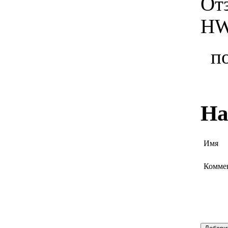
От
HW
п
На
Имя
Комме