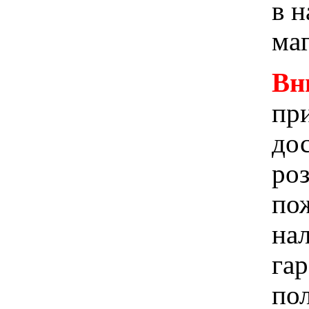
в 
ма
Вн
при
до
ро
пож
на
га
по