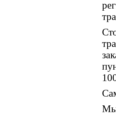
рег
тр
Ст
тр
зак
пу
100
Са
Мы 