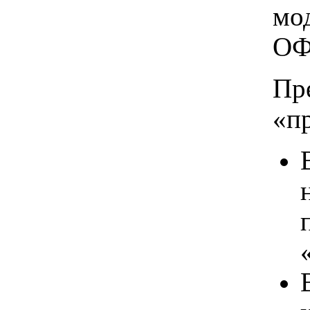
мо
ОФ
Пр
«п