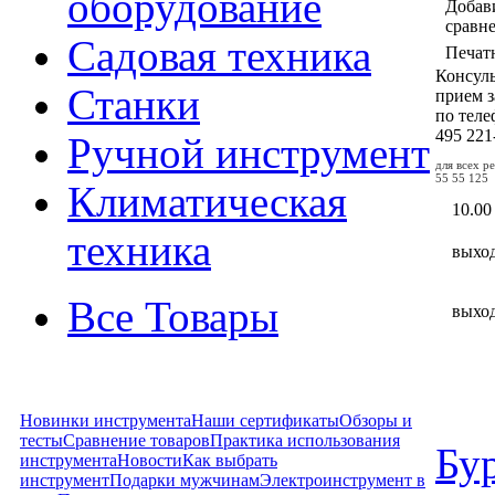
оборудование
Добав
сравн
Садовая техника
Печат
Консул
Станки
прием з
по тел
495
221
Ручной инструмент
для всех р
55 55 125
Климатическая
10.00
техника
выхо
Все Товары
выхо
Новинки инструмента
Наши сертификаты
Обзоры и
тесты
Сравнение товаров
Практика использования
Бу
инструмента
Новости
Как выбрать
инструмент
Подарки мужчинам
Электроинструмент в