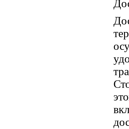
Дос
Дос
те
ос
удо
тр
Ст
это
вкл
до