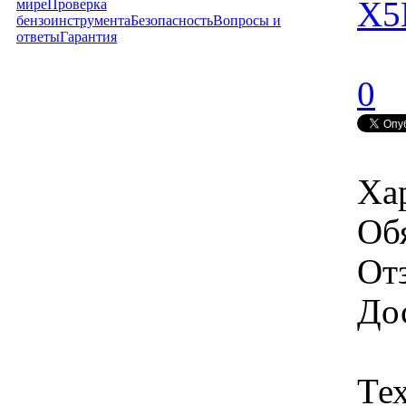
X5
мире
Проверка
бензоинструмента
Безопасность
Вопросы и
ответы
Гарантия
0
Ха
Об
От
Дос
Те