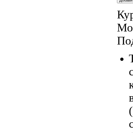
Добави
Кур
Мо
По