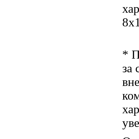
ха
8x
* 
за 
вн
ко
хар
ув