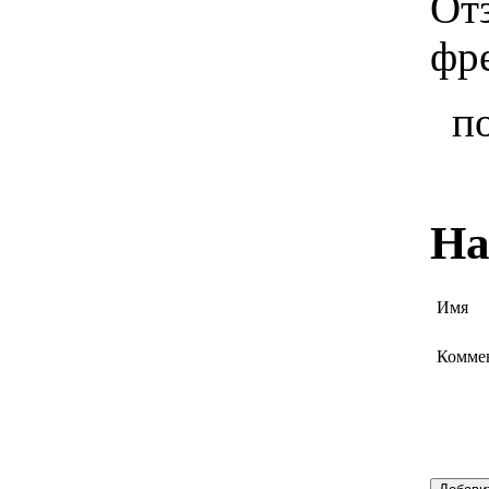
От
фр
п
На
Имя
Комме