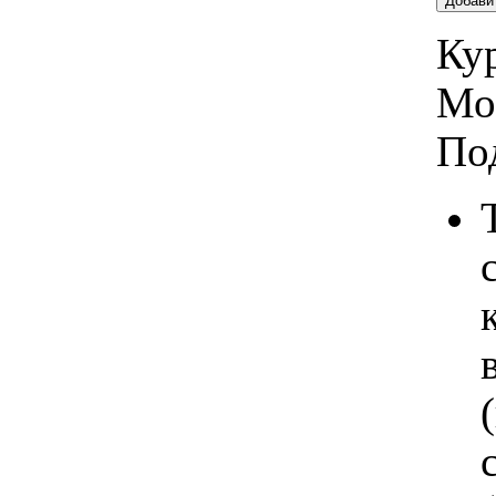
Добави
Кур
Мо
По