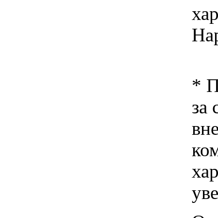
ха
На
* 
за 
вн
ко
хар
ув