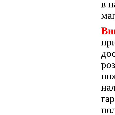
в 
ма
Вн
при
до
ро
пож
на
га
по