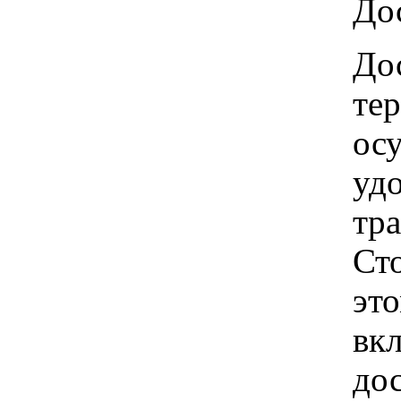
Дос
Дос
те
ос
удо
тр
Ст
это
вкл
до