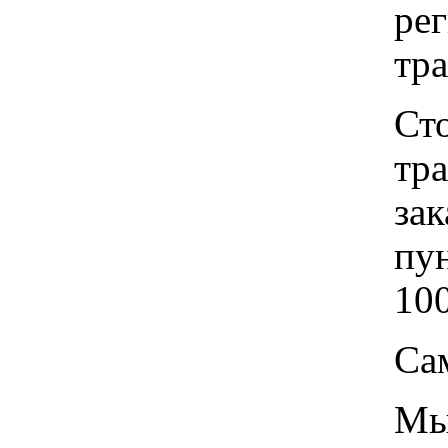
рег
тр
Ст
тр
зак
пу
100
Са
Мы 