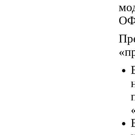
мо
ОФ
Пр
«п