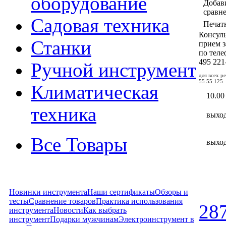
оборудование
Добав
сравн
Садовая техника
Печат
Консул
Станки
прием з
по тел
495
221
Ручной инструмент
для всех р
55 55 125
Климатическая
10.00
техника
выхо
Все Товары
выхо
Новинки инструмента
Наши сертификаты
Обзоры и
тесты
Сравнение товаров
Практика использования
28
инструмента
Новости
Как выбрать
инструмент
Подарки мужчинам
Электроинструмент в