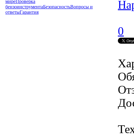
На
мире
Проверка
бензоинструмента
Безопасность
Вопросы и
ответы
Гарантия
0
Ха
Об
От
Дос
Те