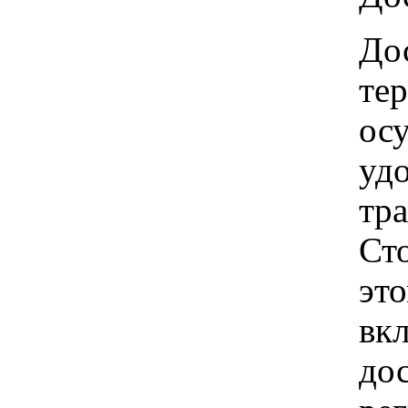
Дос
те
ос
удо
тр
Ст
это
вкл
до