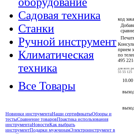
оборудование
Садовая техника
код зак
Станки
Добав
сравн
Ручной инструмент
Печат
Консул
прием з
Климатическая
по тел
495
221
техника
для всех р
55 55 125
10.00
Все Товары
выхо
выхо
Новинки инструмента
Наши сертификаты
Обзоры и
тесты
Сравнение товаров
Практика использования
инструмента
Новости
Как выбрать
инструмент
Подарки мужчинам
Электроинструмент в