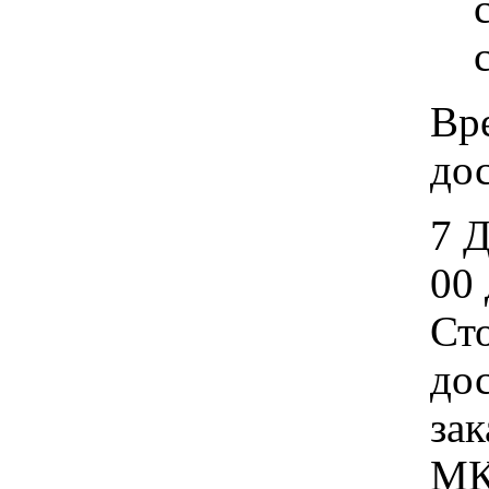
Вр
дос
7 
00 
Ст
дос
зак
МК