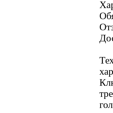
Ха
Об
От
Дос
Те
ха
Кл
тре
го