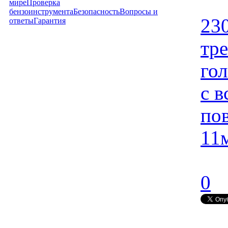
мире
Проверка
бензоинструмента
Безопасность
Вопросы и
23
ответы
Гарантия
тре
го
с 
пов
11
0