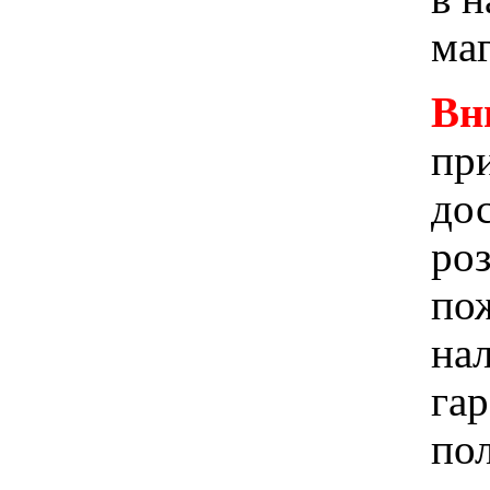
ма
Вн
при
до
ро
пож
на
га
по