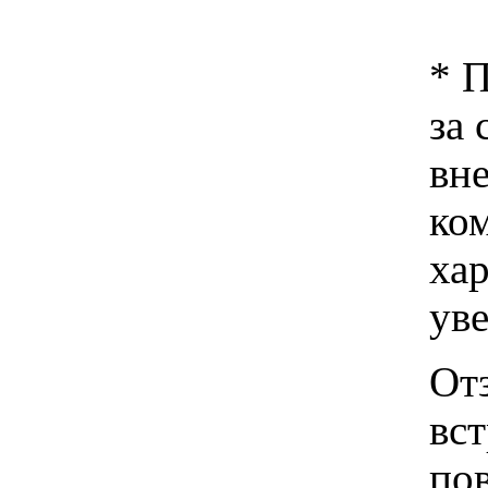
* 
за 
вн
ко
хар
ув
От
вс
пов