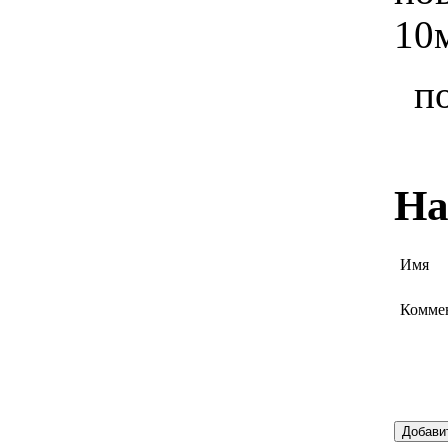
10
п
На
Имя
Комме
Добави