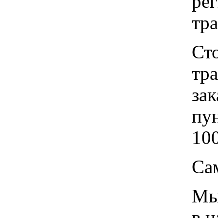
рег
тр
Ст
тр
зак
пу
100
Са
Мы 
в 