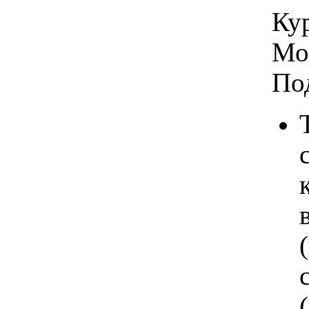
Кур
Мо
По