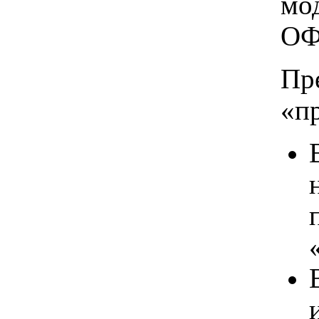
мо
ОФ
Пр
«п