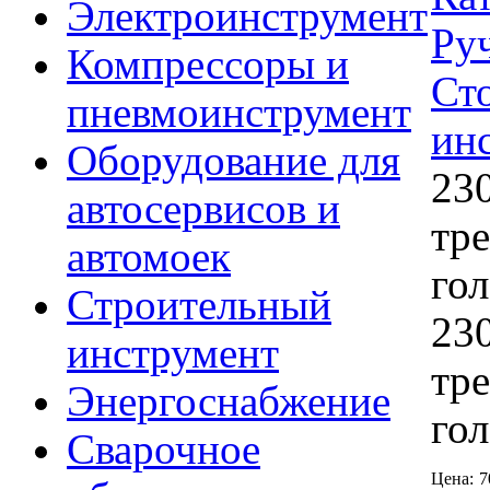
Электроинструмент
Ру
Компрессоры и
Ст
пневмоинструмент
ин
Оборудование для
23
автосервисов и
тре
автомоек
го
Строительный
23
инструмент
тре
Энергоснабжение
го
Сварочное
Цена:
7