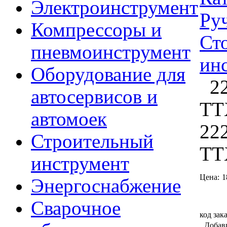
Электроинструмент
Ру
Компрессоры и
Ст
пневмоинструмент
ин
Оборудование для
22
автосервисов и
TT
автомоек
222
Строительный
TT
инструмент
Цена:
1
Энергоснабжение
Сварочное
код зак
Добав