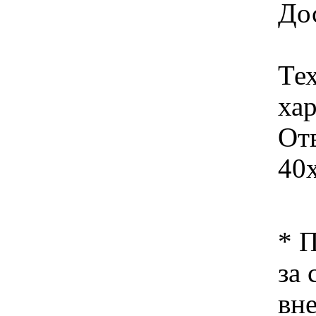
Дос
Те
ха
От
40
* 
за 
вн