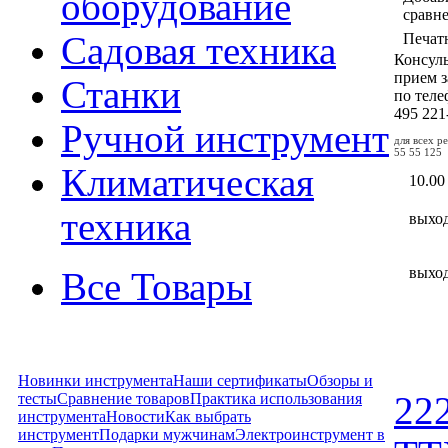
оборудование
сравн
Садовая техника
Печат
Консул
прием з
Станки
по тел
495
221
Ручной инструмент
для всех р
55 55 125
Климатическая
10.00
техника
выхо
выхо
Все Товары
Новинки инструмента
Наши сертификаты
Обзоры и
тесты
Сравнение товаров
Практика использования
222
инструмента
Новости
Как выбрать
инструмент
Подарки мужчинам
Электроинструмент в