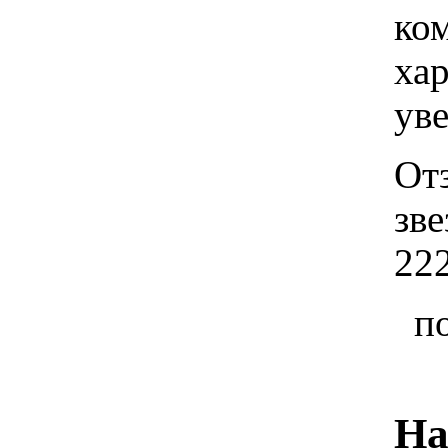
ко
хар
ув
От
зв
22
п
На