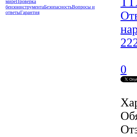
TT
мире
Проверка
бензоинструмента
Безопасность
Вопросы и
От
ответы
Гарантия
на
22
0
Ха
Об
От