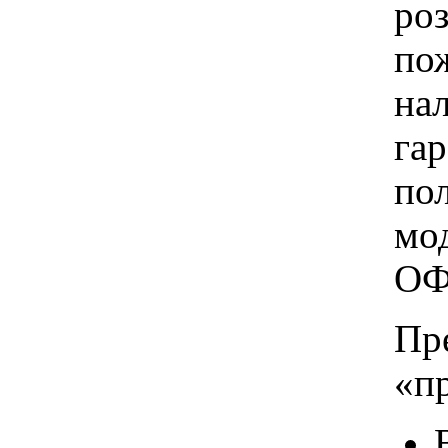
ро
пож
на
га
по
мо
ОФ
Пр
«п