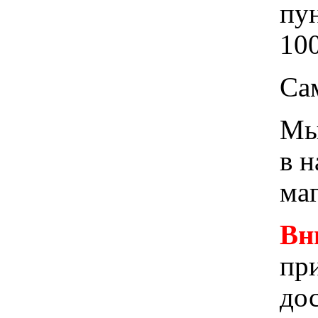
пу
100
Са
Мы 
в 
ма
Вн
при
до