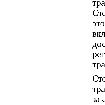
тр
Ст
это
вкл
до
рег
тр
Ст
тр
зак